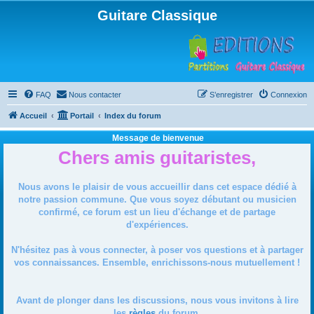
Guitare Classique
FAQ
Nous contacter
S’enregistrer
Connexion
Accueil
Portail
Index du forum
Message de bienvenue
Chers amis guitaristes,
Nous avons le plaisir de vous accueillir dans cet espace dédié à
notre passion commune. Que vous soyez débutant ou musicien
confirmé, ce forum est un lieu d'échange et de partage
d'expériences.
N'hésitez pas à vous connecter, à poser vos questions et à partager
vos connaissances. Ensemble, enrichissons-nous mutuellement !
Avant de plonger dans les discussions, nous vous invitons à lire
les
règles
du forum.