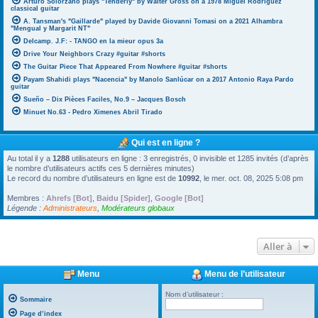
Arturo Solorzano plays "Tenderly" by Walter Gross on a 1978 Miguel Rodriguez
classical guitar
A. Tansman's "Gaillarde" played by Davide Giovanni Tomasi on a 2021 Alhambra
"Mengual y Margarit NT"
Delcamp. J.F: - TANGO en la mieur opus 3a
Drive Your Neighbors Crazy #guitar #shorts
The Guitar Piece That Appeared From Nowhere #guitar #shorts
Payam Shahidi plays "Nacencia" by Manolo Sanlúcar on a 2017 Antonio Raya Pardo
guitar
Sueño – Dix Pièces Faciles, No.9 – Jacques Bosch
Minuet No.63 - Pedro Ximenes Abril Tirado
Qui est en ligne ?
Au total il y a
1288
utilisateurs en ligne : 3 enregistrés, 0 invisible et 1285 invités (d’après
le nombre d’utilisateurs actifs ces 5 dernières minutes)
Le record du nombre d’utilisateurs en ligne est de
10992
, le mer. oct. 08, 2025 5:08 pm
Membres :
Ahrefs [Bot]
,
Baidu [Spider]
,
Google [Bot]
Légende :
Administrateurs
,
Modérateurs globaux
Aller à
Menu
Menu de l’utilisateur
Nom d’utilisateur :
Sommaire
Page d’index