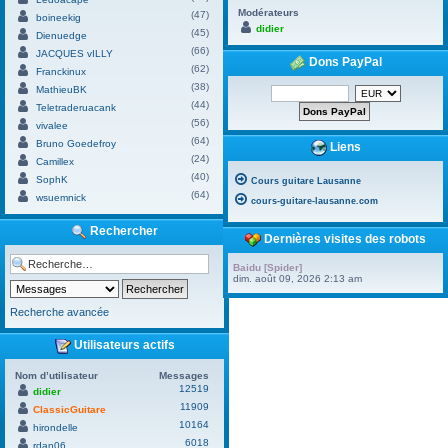
Modérateurs
(47)
boineekig
didier
(45)
Dienuedge
(66)
JACQUES vILLY
Dons PayPal
(62)
Franckinux
(38)
MathieuBK
(44)
Teletraderuacank
(56)
vivalee
(64)
Bruno Goedefroy
Liens
(24)
Camillex
(40)
SophK
Cours guitare Lausanne
(64)
wsuemnick
cours-guitare-lausanne.com
Rechercher
Dernières visites des robots
Baidu [Spider]
dim. août 09, 2026 2:13 am
Recherche avancée
Utilisateurs actifs
Nom d’utilisateur
Messages
12519
didier
11909
ClassicGuitare
10164
hirondelle
6018
rdan06