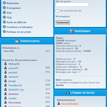
Mot de passe :
Rechercher
S’enregistrer
Se souvenir de moi
Aide
M’enregistrer
FAQ
Guide du BBCode
Conditions d’utilisation
Statistiques
Politique de vie privée
Totaux
134448
messages
Anniversaires
19862
sujets
Total des annonces :
0
Félicitations à :
Total des post-it :
62
marcofifty
(67)
Total des pièces jointes :
21995
Sujets par jour :
3
Durant les 30 prochains jours
Messages par jour :
19
M@ngOr€
Utilisateurs par jour :
1
Sujets par utilisateur :
2
(68)
proust75
Messages par utilisateur :
15
(51)
Messages par sujet :
7
grichkof
Johanne
8822
membres
(74)
jdcagli
Le membre enregistré le plus récent est
(69)
Amelia
.
FrereBenoît
(37)
DOGUET Léo
L’équipe du forum
(53)
jfontaine
(72)
Cassiel
Administrateurs
(50)
Pierrotinot
ClassicGuitare
(49)
Ledoacape