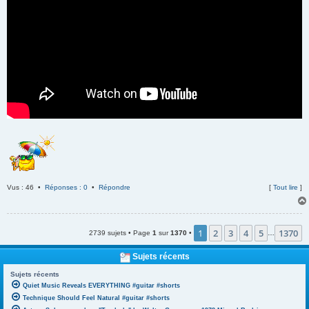
Vus : 46 •
Réponses : 0
•
Répondre
[
Tout lire
]
1
2
3
4
5
1370
2739 sujets • Page
1
sur
1370
•
…
Sujets récents
Sujets récents
Quiet Music Reveals EVERYTHING #guitar #shorts
Technique Should Feel Natural #guitar #shorts