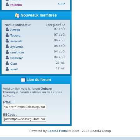
5086
rolanbo
Nouveaux membres
Nom d’utilisateur
Enregistré le
07 août
Amelia
07 août
Tocoya
06 août
salinosk
05 août
ayayema
04 août
ramfuture
04 août
Narbe62
23 juil.
Clau
17 juil.
soleil
Lien du forum
Voici un lien vers le forum
Guitare
Classique
. Veuillez utiliser un des codes
suivant :
HTML :
BBCode :
Powered by
Board3 Portal
© 2009 - 2023 Board3 Group