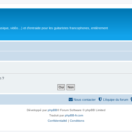
sique, vidéo…) et d'entraide pour les guitaristes francophones, entièrement
m ?
Nous contacter
L’équipe du forum
Développé par
phpBB
® Forum Software © phpBB Limited
Traduit par
phpBB-fr.com
Confidentialité
|
Conditions