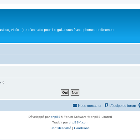
sique, vidéo…) et d'entraide pour les guitaristes francophones, entièrement
m ?
Nous contacter
L’équipe du forum
Développé par
phpBB
® Forum Software © phpBB Limited
Traduit par
phpBB-fr.com
Confidentialité
|
Conditions