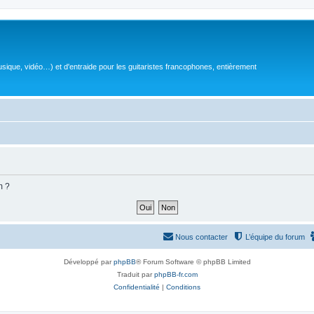
sique, vidéo…) et d'entraide pour les guitaristes francophones, entièrement
m ?
Nous contacter
L’équipe du forum
Développé par
phpBB
® Forum Software © phpBB Limited
Traduit par
phpBB-fr.com
Confidentialité
|
Conditions