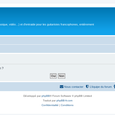
sique, vidéo…) et d'entraide pour les guitaristes francophones, entièrement
m ?
Nous contacter
L’équipe du forum
Développé par
phpBB
® Forum Software © phpBB Limited
Traduit par
phpBB-fr.com
Confidentialité
|
Conditions