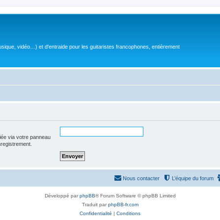
sique, vidéo…) et d'entraide pour les guitaristes francophones, entièrement
iée via votre panneau
enregistrement.
Nous contacter
L’équipe du forum
Développé par
phpBB
® Forum Software © phpBB Limited
Traduit par
phpBB-fr.com
Confidentialité
|
Conditions