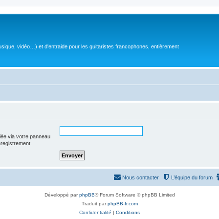
sique, vidéo…) et d'entraide pour les guitaristes francophones, entièrement
iée via votre panneau
enregistrement.
Nous contacter
L’équipe du forum
Développé par
phpBB
® Forum Software © phpBB Limited
Traduit par
phpBB-fr.com
Confidentialité
|
Conditions