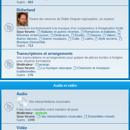
Sujets :
663
Didierland
Toutes les oeuvres de Didier Doguet regroupées, un espace
consacré exclusivement à la musique d'un compositeur à l'imagination fertile
Sous-forums :
Ballades et autres réveries
,
Romances et ballades
,
Rêveries et berceuses
,
Dédicaces
,
Etudes
,
Danses
,
Valses
,
Autres danses
,
Autres musiques
,
Celte
,
Latino
,
Style anciens
,
Musique d’ensemble
Sujets :
713
Transcriptions et arrangements
Vos transcriptions et arrangements pour guitare de pièces écrites à l'origine
pour d'autres formations
Modérateur :
Charango
Sous-forums :
La musique classique
,
Chansons et musiques
traditionnelles
Sujets :
176
Audio et vidéo
Audio
Vos interprétations musicales
Faite-nous connaître votre manière de jouer.
Modérateur :
globule
Sous-forums :
Vos interprétations musicales
,
Ensembles virtuels
Sujets :
1095
Vidéo