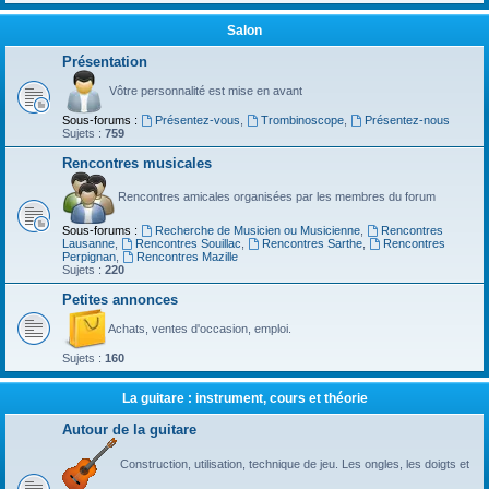
Salon
Présentation
Vôtre personnalité est mise en avant
Sous-forums :
Présentez-vous
,
Trombinoscope
,
Présentez-nous
Sujets :
759
Rencontres musicales
Rencontres amicales organisées par les membres du forum
Sous-forums :
Recherche de Musicien ou Musicienne
,
Rencontres
Lausanne
,
Rencontres Souillac
,
Rencontres Sarthe
,
Rencontres
Perpignan
,
Rencontres Mazille
Sujets :
220
Petites annonces
Achats, ventes d'occasion, emploi.
Sujets :
160
La guitare : instrument, cours et théorie
Autour de la guitare
Construction, utilisation, technique de jeu. Les ongles, les doigts et