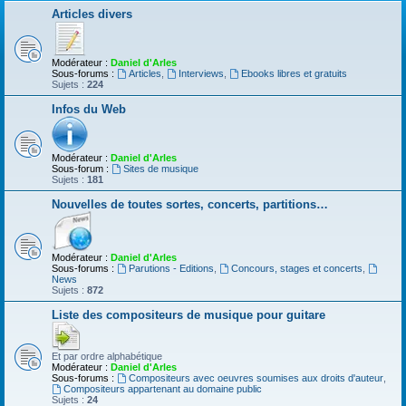
Articles divers
Modérateur :
Daniel d'Arles
Sous-forums :
Articles
,
Interviews
,
Ebooks libres et gratuits
Sujets :
224
Infos du Web
Modérateur :
Daniel d'Arles
Sous-forum :
Sites de musique
Sujets :
181
Nouvelles de toutes sortes, concerts, partitions…
Modérateur :
Daniel d'Arles
Sous-forums :
Parutions - Editions
,
Concours, stages et concerts
,
News
Sujets :
872
Liste des compositeurs de musique pour guitare
Et par ordre alphabétique
Modérateur :
Daniel d'Arles
Sous-forums :
Compositeurs avec oeuvres soumises aux droits d'auteur
,
Compositeurs appartenant au domaine public
Sujets :
24