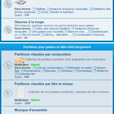
Sous-forums :
Solfège
,
Analyses d'oeuvres musicales
,
Definitions des
termes musicaux
,
Livres, Ebooks et tutoriaux
Sujets :
276
Oeuvres à la loupe
Décortiquons quelques oeuvres du grand répertoire pour guitare
Sous-forums :
Index des œuvres étudiées
,
Analyses d'oeuvres
musicales
,
Une guitare pour Scarlatti
,
Bach en vrac...
,
Dowland and
co
,
Sor et consort
,
Barrios , villa lobos ...
,
Comparative d'oeuvres
Sujets :
64
Partitions pour guitare en libre téléchargement
Partitions classées par compositeur
Collection de partitions gratuites avec biographies du compositeur
Modérateur :
Marieh
Sous-forums :
Liste de compositeurs
,
Méthodes et traités
,
Moyen-
Âge
,
Renaissance
,
Baroque
,
Classique
,
Romantique
,
Moderne
,
Contemporain
Sujets :
835
Partitions classées par titre et niveau
Collection de vos partitions préférées, classées par titre et niveau.
Modérateur :
Marieh
Sujets :
1100
Musique d'ensemble