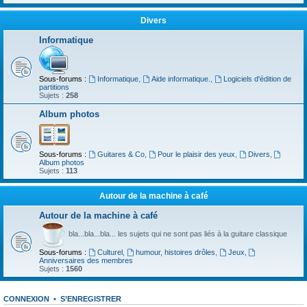
Divers
Informatique
Sous-forums :
Informatique
,
Aide informatique.
,
Logiciels d'édition de
partitions
Sujets :
258
Album photos
Sous-forums :
Guitares & Co
,
Pour le plaisir des yeux
,
Divers
,
Album photos
Sujets :
113
Autour de la machine à café
Autour de la machine à café
bla...bla...bla... les sujets qui ne sont pas liés à la guitare classique
Sous-forums :
Culturel
,
humour, histoires drôles
,
Jeux
,
Anniversaires des membres
Sujets :
1560
CONNEXION
•
S’ENREGISTRER