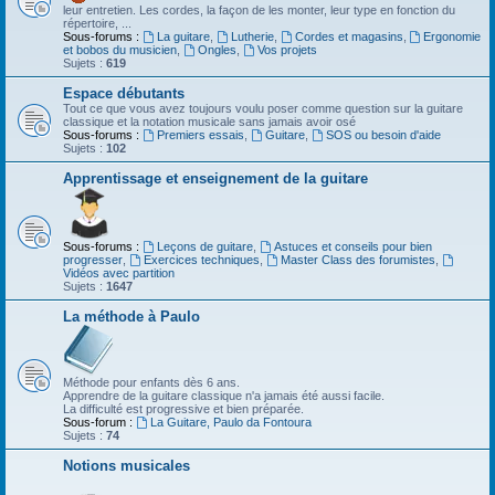
leur entretien. Les cordes, la façon de les monter, leur type en fonction du
répertoire, ...
Sous-forums :
La guitare
,
Lutherie
,
Cordes et magasins
,
Ergonomie
et bobos du musicien
,
Ongles
,
Vos projets
Sujets :
619
Espace débutants
Tout ce que vous avez toujours voulu poser comme question sur la guitare
classique et la notation musicale sans jamais avoir osé
Sous-forums :
Premiers essais
,
Guitare
,
SOS ou besoin d'aide
Sujets :
102
Apprentissage et enseignement de la guitare
Sous-forums :
Leçons de guitare
,
Astuces et conseils pour bien
progresser
,
Exercices techniques
,
Master Class des forumistes
,
Vidéos avec partition
Sujets :
1647
La méthode à Paulo
Méthode pour enfants dès 6 ans.
Apprendre de la guitare classique n'a jamais été aussi facile.
La difficulté est progressive et bien préparée.
Sous-forum :
La Guitare, Paulo da Fontoura
Sujets :
74
Notions musicales