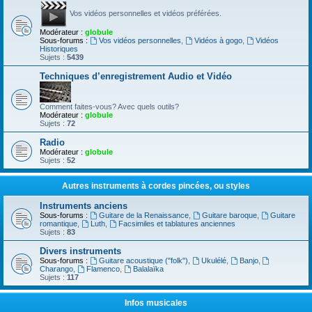
Vos vidéos personnelles et vidéos préférées.
Modérateur :
globule
Sous-forums :
Vos vidéos personnelles
,
Vidéos à gogo
,
Vidéos
Historiques
Sujets :
5439
Techniques d’enregistrement Audio et Vidéo
Comment faites-vous? Avec quels outils?
Modérateur :
globule
Sujets :
72
Radio
Modérateur :
globule
Sujets :
52
Autres instruments à cordes pincées, ou styles
Instruments anciens
Sous-forums :
Guitare de la Renaissance
,
Guitare baroque
,
Guitare
romantique
,
Luth
,
Facsimiles et tablatures anciennes
Sujets :
83
Divers instruments
Sous-forums :
Guitare acoustique ("folk")
,
Ukulélé
,
Banjo
,
Charango
,
Flamenco
,
Balalaïka
Sujets :
117
Infos musicales