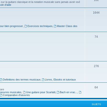
ur la guitare classique et la notation musicale sans jamais avoir osé
in d'aide
u
s
j
S
1644
e
u
t
j
pour bien progresser
,
Exercices techniques
,
Master Class des
s
e
S
74
t
u
s
j
e
t
S
276
s
u
j
Definitions des termes musicaux
,
Livres, Ebooks et tutoriaux
e
S
64
tare
t
oeuvres musicales
,
Une guitare pour Scarlatti
,
Bach en vrac...
,
u
Comparative d'oeuvres
s
j
SUJETS
e