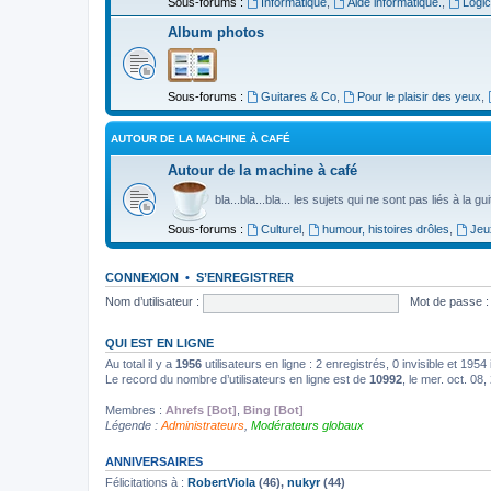
Sous-forums :
Informatique
,
Aide informatique.
,
Logic
Album photos
Sous-forums :
Guitares & Co
,
Pour le plaisir des yeux
,
AUTOUR DE LA MACHINE À CAFÉ
Autour de la machine à café
bla...bla...bla... les sujets qui ne sont pas liés à la g
Sous-forums :
Culturel
,
humour, histoires drôles
,
Jeu
CONNEXION
•
S’ENREGISTRER
Nom d’utilisateur :
Mot de passe :
QUI EST EN LIGNE
Au total il y a
1956
utilisateurs en ligne : 2 enregistrés, 0 invisible et 195
Le record du nombre d’utilisateurs en ligne est de
10992
, le mer. oct. 08
Membres :
Ahrefs [Bot]
,
Bing [Bot]
Légende :
Administrateurs
,
Modérateurs globaux
ANNIVERSAIRES
Félicitations à :
RobertViola
(46),
nukyr
(44)