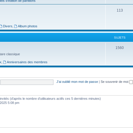
j
iels d'édition de partitions
e
S
113
t
u
s
j
Divers
,
Album photos
e
SUJETS
t
S
1560
s
uitare classique
u
x
,
Anniversaires des membres
j
e
t
J’ai oublié mon mot de passe
|
Se souvenir de moi
s
4 invités (d’après le nombre d’utilisateurs actifs ces 5 dernières minutes)
, 2025 5:08 pm