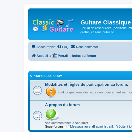
Guitare Classique
Forum de ressources (partitions, mu
gratuit, et sans publicité.
Accès rapide
FAQ
Nous contacter
Accueil
Portail
Index du forum
A PROPOS DU FORUM
Modalités et règles de participation au forum.
Tout ce que vous devriez savoir concernant les moda
A propos du forum
Vos commentaires à son sujet
Sous-forums :
Message au staff administratif
,
Boite à i