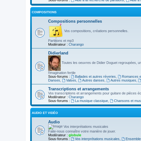
COMPOSITIONS
Compositions personnelles
Vos compositions, créations personnelles.
Partitions et mp3
Modérateur :
Charango
Didierland
Toutes les oeuvres de Didier Doguet regroupées, u
l'imagination fertile
Sous-forums :
Ballades et autres réveries
,
Romances et
Danses
,
Valses
,
Autres danses
,
Autres musiques
,
Transcriptions et arrangements
Vos transcriptions et arrangements pour guitare de pièces écr
Modérateur :
Charango
Sous-forums :
La musique classique
,
Chansons et musiq
AUDIO ET VIDÉO
Audio
Vos interprétations musicales
Faite-nous connaître votre manière de jouer.
Modérateur :
globule
Sous-forums :
Vos interprétations musicales
,
Ensembles