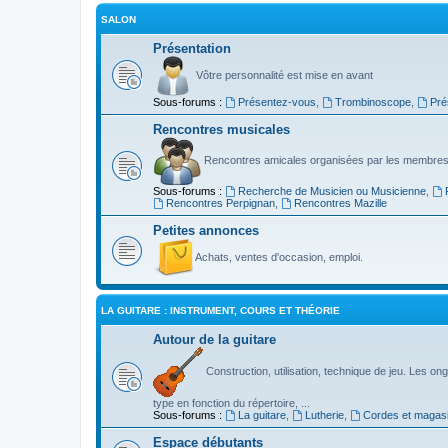
SALON
Présentation
Vôtre personnalité est mise en avant
Sous-forums :
Présentez-vous
,
Trombinoscope
,
Pré
Rencontres musicales
Rencontres amicales organisées par les membres
Sous-forums :
Recherche de Musicien ou Musicienne
,
Rencontres Perpignan
,
Rencontres Mazille
Petites annonces
Achats, ventes d'occasion, emploi.
LA GUITARE : INSTRUMENT, COURS ET THÉORIE
Autour de la guitare
Construction, utilisation, technique de jeu. Les ongl
type en fonction du répertoire, ...
Sous-forums :
La guitare
,
Lutherie
,
Cordes et magas
Espace débutants