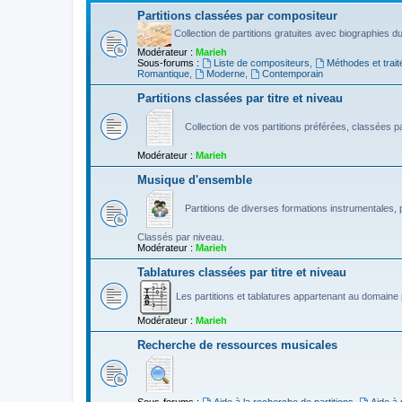
Partitions classées par compositeur
Collection de partitions gratuites avec biographies 
Modérateur :
Marieh
Sous-forums :
Liste de compositeurs
,
Méthodes et trait
Romantique
,
Moderne
,
Contemporain
Partitions classées par titre et niveau
Collection de vos partitions préférées, classées par
Modérateur :
Marieh
Musique d'ensemble
Partitions de diverses formations instrumentales, p
Classés par niveau.
Modérateur :
Marieh
Tablatures classées par titre et niveau
Les partitions et tablatures appartenant au domaine p
Modérateur :
Marieh
Recherche de ressources musicales
Sous-forums :
Aide à la recherche de partitions
,
Aide à