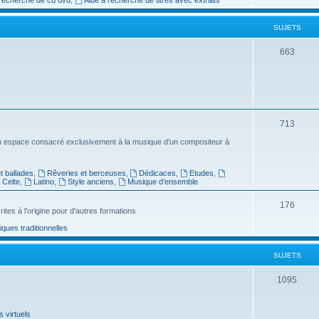
e
SUJETS
t
s
S
663
u
j
e
S
713
t
u
n espace consacré exclusivement à la musique d'un compositeur à
s
j
 ballades
,
Rêveries et berceuses
,
Dédicaces
,
Etudes
,
e
Celte
,
Latino
,
Style anciens
,
Musique d’ensemble
t
S
176
ites à l'origine pour d'autres formations
s
u
ues traditionnelles
j
SUJETS
e
t
S
1095
s
u
 virtuels
j