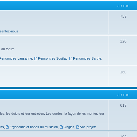
t
SUJETS
s
S
759
u
sentez-nous
j
e
S
220
t
u
 du forum
s
j
Rencontres Lausanne
,
Rencontres Souillac
,
Rencontres Sarthe
,
e
S
160
t
u
s
j
SUJETS
e
t
S
619
s
u
es, les doigts et leur entretien. Les cordes, la façon de les monter, leur
j
ins
,
Ergonomie et bobos du musicien
,
Ongles
,
Vos projets
e
S
102
t