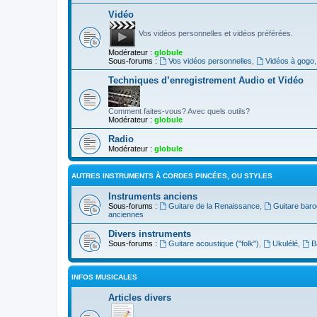
Vidéo
Vos vidéos personnelles et vidéos préférées.
Modérateur :
globule
Sous-forums :
Vos vidéos personnelles
,
Vidéos à gogo
Techniques d’enregistrement Audio et Vidéo
Comment faites-vous? Avec quels outils?
Modérateur :
globule
Radio
Modérateur :
globule
AUTRES INSTRUMENTS À CORDES PINCÉES, OU STYLES
Instruments anciens
Sous-forums :
Guitare de la Renaissance
,
Guitare bar
anciennes
Divers instruments
Sous-forums :
Guitare acoustique ("folk")
,
Ukulélé
,
B
INFOS MUSICALES
Articles divers