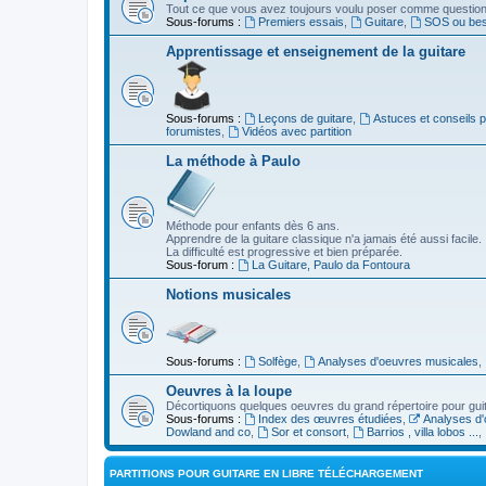
Tout ce que vous avez toujours voulu poser comme question s
Sous-forums :
Premiers essais
,
Guitare
,
SOS ou beso
Apprentissage et enseignement de la guitare
Sous-forums :
Leçons de guitare
,
Astuces et conseils 
forumistes
,
Vidéos avec partition
La méthode à Paulo
Méthode pour enfants dès 6 ans.
Apprendre de la guitare classique n'a jamais été aussi facile.
La difficulté est progressive et bien préparée.
Sous-forum :
La Guitare, Paulo da Fontoura
Notions musicales
Sous-forums :
Solfège
,
Analyses d'oeuvres musicales
,
Oeuvres à la loupe
Décortiquons quelques oeuvres du grand répertoire pour gui
Sous-forums :
Index des œuvres étudiées
,
Analyses d'
Dowland and co
,
Sor et consort
,
Barrios , villa lobos ...
,
PARTITIONS POUR GUITARE EN LIBRE TÉLÉCHARGEMENT