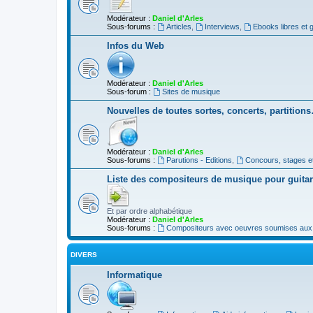
Modérateur :
Daniel d'Arles
Sous-forums :
Articles
,
Interviews
,
Ebooks libres et g
Infos du Web
Modérateur :
Daniel d'Arles
Sous-forum :
Sites de musique
Nouvelles de toutes sortes, concerts, partition
Modérateur :
Daniel d'Arles
Sous-forums :
Parutions - Editions
,
Concours, stages e
Liste des compositeurs de musique pour guita
Et par ordre alphabétique
Modérateur :
Daniel d'Arles
Sous-forums :
Compositeurs avec oeuvres soumises aux d
DIVERS
Informatique