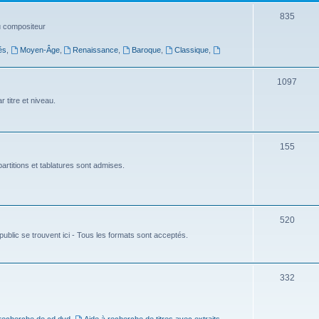
t
S
835
du compositeur
s
u
és
,
Moyen-Âge
,
Renaissance
,
Baroque
,
Classique
,
j
e
S
1097
t
u
 titre et niveau.
s
j
e
S
155
t
u
artitions et tablatures sont admises.
s
j
e
S
520
t
ublic se trouvent ici - Tous les formats sont acceptés.
u
s
j
e
S
332
t
u
s
j
 recherche de cd dvd
,
Aide à recherche de titres avec extraits