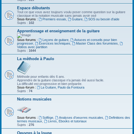
Espace débutants
Tout ce que vous avez toujours voulu poser comme question sur la guitare
classique et la notation musicale sans jamais avoir osé
Sous-forums :
Premiers essais
,
Guitare
,
SOS ou besoin d'aide
Sujets :
102
Apprentissage et enseignement de la guitare
Sous-forums :
Leçons de guitare
,
Astuces et conseils pour bien
progresser
,
Exercices techniques
,
Master Class des forumistes
,
Vidéos avec partition
Sujets :
1644
La méthode à Paulo
Méthode pour enfants dès 6 ans.
Apprendre de la guitare classique n'a jamais été aussi facile.
La difficulté est progressive et bien préparée.
Sous-forum :
La Guitare, Paulo da Fontoura
Sujets :
74
Notions musicales
Sous-forums :
Solfège
,
Analyses d'oeuvres musicales
,
Definitions des
termes musicaux
,
Livres, Ebooks et tutoriaux
Sujets :
276
Oeuvres à la loupe