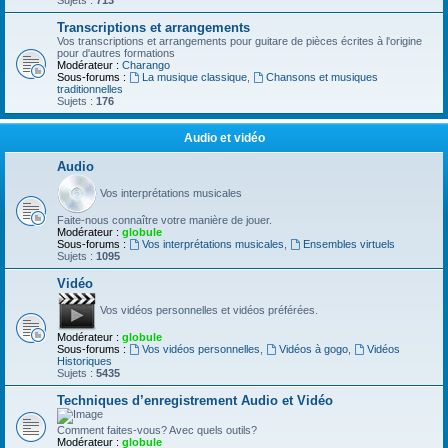
Sujets :
713
Transcriptions et arrangements
Vos transcriptions et arrangements pour guitare de pièces écrites à l'origine
pour d'autres formations
Modérateur :
Charango
Sous-forums :
La musique classique
,
Chansons et musiques
traditionnelles
Sujets :
176
Audio et vidéo
Audio
Vos interprétations musicales
Faite-nous connaître votre manière de jouer.
Modérateur :
globule
Sous-forums :
Vos interprétations musicales
,
Ensembles virtuels
Sujets :
1095
Vidéo
Vos vidéos personnelles et vidéos préférées.
Modérateur :
globule
Sous-forums :
Vos vidéos personnelles
,
Vidéos à gogo
,
Vidéos
Historiques
Sujets :
5435
Techniques d’enregistrement Audio et Vidéo
Comment faites-vous? Avec quels outils?
Modérateur :
globule