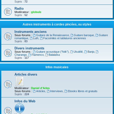
Sujets :
72
Radio
Modérateur :
globule
Sujets :
52
Autres instruments à cordes pincées, ou styles
Instruments anciens
Sous-forums :
Guitare de la Renaissance
,
Guitare baroque
,
Guitare
romantique
,
Luth
,
Facsimiles et tablatures anciennes
Sujets :
83
Divers instruments
Sous-forums :
Guitare acoustique ("folk")
,
Ukulélé
,
Banjo
,
Charango
,
Flamenco
,
Balalaïka
Sujets :
117
Infos musicales
Articles divers
Modérateur :
Daniel d'Arles
Sous-forums :
Articles
,
Interviews
,
Ebooks libres et gratuits
Sujets :
224
Infos du Web