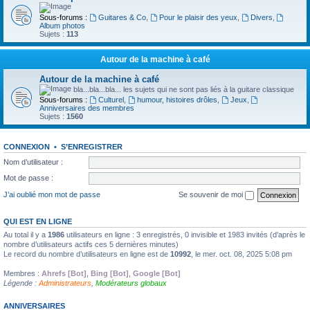
Sous-forums :
Guitares & Co
,
Pour le plaisir des yeux
,
Divers
,
Album photos
Sujets :
113
Autour de la machine à café
Autour de la machine à café
bla...bla...bla... les sujets qui ne sont pas liés à la guitare classique
Sous-forums :
Culturel
,
humour, histoires drôles
,
Jeux
,
Anniversaires des membres
Sujets :
1560
CONNEXION
•
S’ENREGISTRER
Nom d’utilisateur :
Mot de passe :
J’ai oublié mon mot de passe
Se souvenir de moi
QUI EST EN LIGNE
Au total il y a
1986
utilisateurs en ligne : 3 enregistrés, 0 invisible et 1983 invités (d’après le
nombre d’utilisateurs actifs ces 5 dernières minutes)
Le record du nombre d’utilisateurs en ligne est de
10992
, le mer. oct. 08, 2025 5:08 pm
Membres :
Ahrefs [Bot]
,
Bing [Bot]
,
Google [Bot]
Légende :
Administrateurs
,
Modérateurs globaux
ANNIVERSAIRES