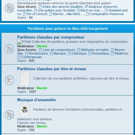
Décortiquons quelques oeuvres du grand répertoire pour guitare
Sous-forums :
Index des œuvres étudiées
,
Analyses d'oeuvres
musicales
,
Une guitare pour Scarlatti
,
Bach en vrac...
,
Dowland and
co
,
Sor et consort
,
Barrios , villa lobos ...
,
Comparative d'oeuvres
Sujets :
64
Partitions pour guitare en libre téléchargement
Partitions classées par compositeur
Collection de partitions gratuites avec biographies du compositeur
Modérateur :
Marieh
Sous-forums :
Liste de compositeurs
,
Méthodes et traités
,
Moyen-
Âge
,
Renaissance
,
Baroque
,
Classique
,
Romantique
,
Moderne
,
Contemporain
Sujets :
835
Partitions classées par titre et niveau
Collection de vos partitions préférées, classées par titre et niveau.
Modérateur :
Marieh
Sujets :
1097
Musique d'ensemble
Partitions de diverses formations instrumentales, partitions et
tablatures sont admises.
Classés par niveau.
Modérateur :
Marieh
Sujets :
155