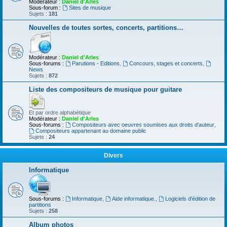
Modérateur :
Daniel d'Arles
Sous-forum :
Sites de musique
Sujets :
181
Nouvelles de toutes sortes, concerts, partitions…
Modérateur :
Daniel d'Arles
Sous-forums :
Parutions - Editions
,
Concours, stages et concerts
,
News
Sujets :
872
Liste des compositeurs de musique pour guitare
Et par ordre alphabétique
Modérateur :
Daniel d'Arles
Sous-forums :
Compositeurs avec oeuvres soumises aux droits d'auteur
,
Compositeurs appartenant au domaine public
Sujets :
24
Divers
Informatique
Sous-forums :
Informatique
,
Aide informatique.
,
Logiciels d'édition de
partitions
Sujets :
258
Album photos