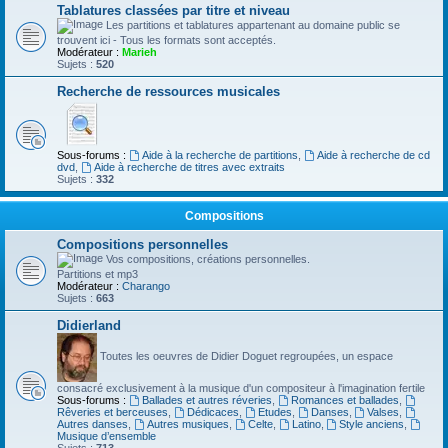
Tablatures classées par titre et niveau
Les partitions et tablatures appartenant au domaine public se
trouvent ici - Tous les formats sont acceptés.
Modérateur :
Marieh
Sujets :
520
Recherche de ressources musicales
Sous-forums :
Aide à la recherche de partitions
,
Aide à recherche de cd
dvd
,
Aide à recherche de titres avec extraits
Sujets :
332
Compositions
Compositions personnelles
Vos compositions, créations personnelles.
Partitions et mp3
Modérateur :
Charango
Sujets :
663
Didierland
Toutes les oeuvres de Didier Doguet regroupées, un espace
consacré exclusivement à la musique d'un compositeur à l'imagination fertile
Sous-forums :
Ballades et autres réveries
,
Romances et ballades
,
Rêveries et berceuses
,
Dédicaces
,
Etudes
,
Danses
,
Valses
,
Autres danses
,
Autres musiques
,
Celte
,
Latino
,
Style anciens
,
Musique d’ensemble