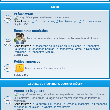
Salon
Présentation
Vôtre personnalité est mise en avant
Sous-forums :
Présentez-vous
,
Trombinoscope
,
Présentez-nous
Sujets :
759
Rencontres musicales
Rencontres amicales organisées par les membres du forum
Sous-forums :
Recherche de Musicien ou Musicienne
,
Rencontres
Lausanne
,
Rencontres Souillac
,
Rencontres Sarthe
,
Rencontres
Perpignan
,
Rencontres Mazille
Sujets :
220
Petites annonces
Achats, ventes d'occasion, emploi.
Sujets :
160
La guitare : instrument, cours et théorie
Autour de la guitare
Construction, utilisation, technique de jeu. Les ongles, les doigts et
leur entretien. Les cordes, la façon de les monter, leur type en fonction du
répertoire, ...
Sous-forums :
La guitare
,
Lutherie
,
Cordes et magasins
,
Ergonomie
et bobos du musicien
,
Ongles
,
Vos projets
Sujets :
619