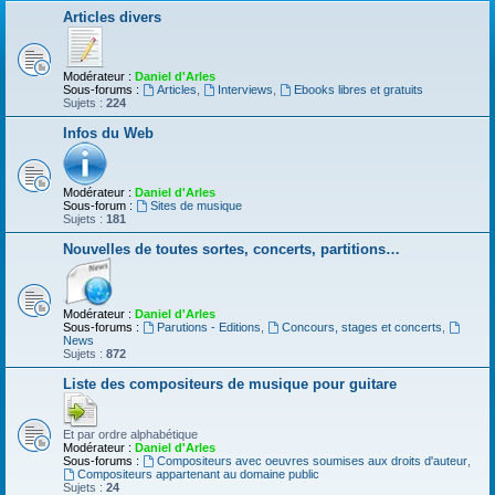
Articles divers
Modérateur :
Daniel d'Arles
Sous-forums :
Articles
,
Interviews
,
Ebooks libres et gratuits
Sujets :
224
Infos du Web
Modérateur :
Daniel d'Arles
Sous-forum :
Sites de musique
Sujets :
181
Nouvelles de toutes sortes, concerts, partitions…
Modérateur :
Daniel d'Arles
Sous-forums :
Parutions - Editions
,
Concours, stages et concerts
,
News
Sujets :
872
Liste des compositeurs de musique pour guitare
Et par ordre alphabétique
Modérateur :
Daniel d'Arles
Sous-forums :
Compositeurs avec oeuvres soumises aux droits d'auteur
,
Compositeurs appartenant au domaine public
Sujets :
24