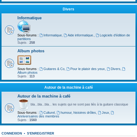
Divers
Informatique
Sous-forums :
Informatique
,
Aide informatique.
,
Logiciels d'édition de
partitions
Sujets :
258
Album photos
Sous-forums :
Guitares & Co
,
Pour le plaisir des yeux
,
Divers
,
Album photos
Sujets :
113
Autour de la machine à café
Autour de la machine à café
bla...bla...bla... les sujets qui ne sont pas liés à la guitare classique
Sous-forums :
Culturel
,
humour, histoires drôles
,
Jeux
,
Anniversaires des membres
Sujets :
1560
CONNEXION
•
S’ENREGISTRER