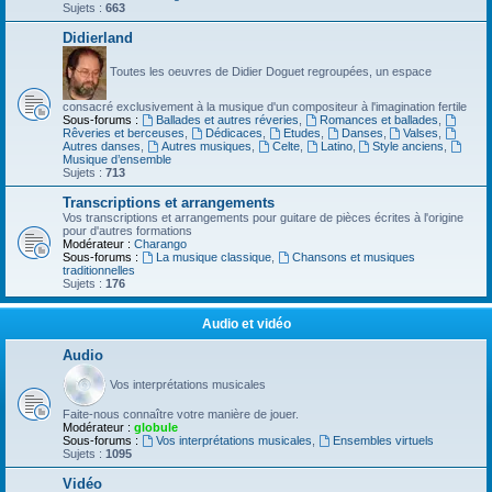
Sujets :
663
Didierland
Toutes les oeuvres de Didier Doguet regroupées, un espace
consacré exclusivement à la musique d'un compositeur à l'imagination fertile
Sous-forums :
Ballades et autres réveries
,
Romances et ballades
,
Rêveries et berceuses
,
Dédicaces
,
Etudes
,
Danses
,
Valses
,
Autres danses
,
Autres musiques
,
Celte
,
Latino
,
Style anciens
,
Musique d’ensemble
Sujets :
713
Transcriptions et arrangements
Vos transcriptions et arrangements pour guitare de pièces écrites à l'origine
pour d'autres formations
Modérateur :
Charango
Sous-forums :
La musique classique
,
Chansons et musiques
traditionnelles
Sujets :
176
Audio et vidéo
Audio
Vos interprétations musicales
Faite-nous connaître votre manière de jouer.
Modérateur :
globule
Sous-forums :
Vos interprétations musicales
,
Ensembles virtuels
Sujets :
1095
Vidéo