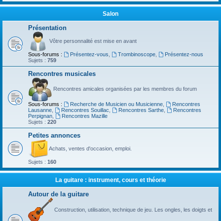
Salon
Présentation
Vôtre personnalité est mise en avant
Sous-forums :
Présentez-vous
,
Trombinoscope
,
Présentez-nous
Sujets :
759
Rencontres musicales
Rencontres amicales organisées par les membres du forum
Sous-forums :
Recherche de Musicien ou Musicienne
,
Rencontres
Lausanne
,
Rencontres Souillac
,
Rencontres Sarthe
,
Rencontres
Perpignan
,
Rencontres Mazille
Sujets :
220
Petites annonces
Achats, ventes d'occasion, emploi.
Sujets :
160
La guitare : instrument, cours et théorie
Autour de la guitare
Construction, utilisation, technique de jeu. Les ongles, les doigts et