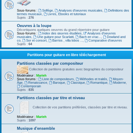
Sous-forums :
Solfège
,
Analyses d'oeuvres musicales
,
Definitions des
termes musicaux
,
Livres, Ebooks et tutoriaux
Sujets :
276
Oeuvres à la loupe
Décortiquons quelques oeuvres du grand répertoire pour guitare
Sous-forums :
Index des œuvres étudiées
,
Analyses d'oeuvres
musicales
,
Une guitare pour Scarlatti
,
Bach en vrac...
,
Dowland and
co
,
Sor et consort
,
Barrios , villa lobos ...
,
Comparative d'oeuvres
Sujets :
64
Partitions pour guitare en libre téléchargement
Partitions classées par compositeur
Collection de partitions gratuites avec biographies du compositeur
Modérateur :
Marieh
Sous-forums :
Liste de compositeurs
,
Méthodes et traités
,
Moyen-
Âge
,
Renaissance
,
Baroque
,
Classique
,
Romantique
,
Moderne
,
Contemporain
Sujets :
835
Partitions classées par titre et niveau
Collection de vos partitions préférées, classées par titre et niveau.
Modérateur :
Marieh
Sujets :
1097
Musique d'ensemble