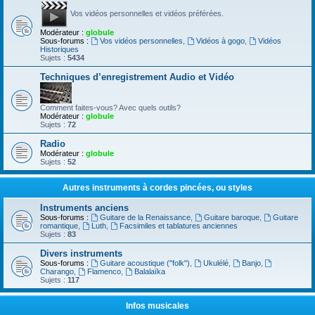
Vos vidéos personnelles et vidéos préférées.
Modérateur :
globule
Sous-forums :
Vos vidéos personnelles
,
Vidéos à gogo
,
Vidéos
Historiques
Sujets :
5434
Techniques d’enregistrement Audio et Vidéo
Comment faites-vous? Avec quels outils?
Modérateur :
globule
Sujets :
72
Radio
Modérateur :
globule
Sujets :
52
Autres instruments à cordes pincées, ou styles
Instruments anciens
Sous-forums :
Guitare de la Renaissance
,
Guitare baroque
,
Guitare
romantique
,
Luth
,
Facsimiles et tablatures anciennes
Sujets :
83
Divers instruments
Sous-forums :
Guitare acoustique ("folk")
,
Ukulélé
,
Banjo
,
Charango
,
Flamenco
,
Balalaïka
Sujets :
117
Infos musicales