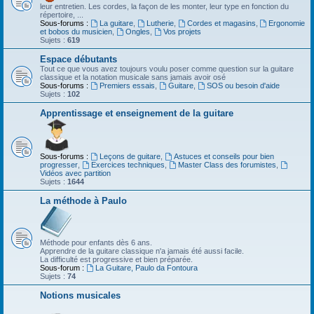
leur entretien. Les cordes, la façon de les monter, leur type en fonction du
répertoire, ...
Sous-forums :
La guitare
,
Lutherie
,
Cordes et magasins
,
Ergonomie
et bobos du musicien
,
Ongles
,
Vos projets
Sujets :
619
Espace débutants
Tout ce que vous avez toujours voulu poser comme question sur la guitare
classique et la notation musicale sans jamais avoir osé
Sous-forums :
Premiers essais
,
Guitare
,
SOS ou besoin d'aide
Sujets :
102
Apprentissage et enseignement de la guitare
Sous-forums :
Leçons de guitare
,
Astuces et conseils pour bien
progresser
,
Exercices techniques
,
Master Class des forumistes
,
Vidéos avec partition
Sujets :
1644
La méthode à Paulo
Méthode pour enfants dès 6 ans.
Apprendre de la guitare classique n'a jamais été aussi facile.
La difficulté est progressive et bien préparée.
Sous-forum :
La Guitare, Paulo da Fontoura
Sujets :
74
Notions musicales