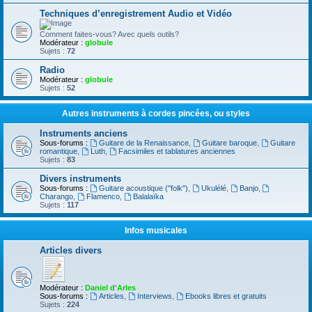
Techniques d’enregistrement Audio et Vidéo
Comment faites-vous? Avec quels outils?
Modérateur :
globule
Sujets :
72
Radio
Modérateur :
globule
Sujets :
52
Autres instruments à cordes pincées, ou styles
Instruments anciens
Sous-forums :
Guitare de la Renaissance
,
Guitare baroque
,
Guitare
romantique
,
Luth
,
Facsimiles et tablatures anciennes
Sujets :
83
Divers instruments
Sous-forums :
Guitare acoustique ("folk")
,
Ukulélé
,
Banjo
,
Charango
,
Flamenco
,
Balalaïka
Sujets :
117
Infos musicales
Articles divers
Modérateur :
Daniel d'Arles
Sous-forums :
Articles
,
Interviews
,
Ebooks libres et gratuits
Sujets :
224