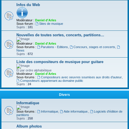
Infos du Web
Modérateur :
Daniel d'Arles
Sous-forum :
Sites de musique
Sujets :
181
Nouvelles de toutes sortes, concerts, partitions…
Modérateur :
Daniel d'Arles
Sous-forums :
Parutions - Editions
,
Concours, stages et concerts
,
News
Sujets :
872
Liste des compositeurs de musique pour guitare
Et par ordre alphabétique
Modérateur :
Daniel d'Arles
Sous-forums :
Compositeurs avec oeuvres soumises aux droits d'auteur
,
Compositeurs appartenant au domaine public
Sujets :
24
Divers
Informatique
Sous-forums :
Informatique
,
Aide informatique.
,
Logiciels d'édition de
partitions
Sujets :
258
Album photos