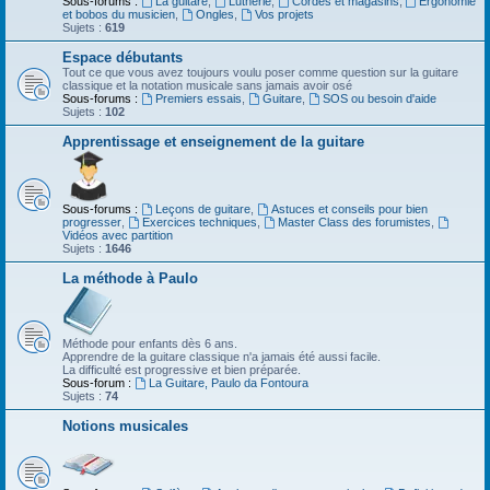
Sous-forums :
La guitare
,
Lutherie
,
Cordes et magasins
,
Ergonomie
et bobos du musicien
,
Ongles
,
Vos projets
Sujets :
619
Espace débutants
Tout ce que vous avez toujours voulu poser comme question sur la guitare
classique et la notation musicale sans jamais avoir osé
Sous-forums :
Premiers essais
,
Guitare
,
SOS ou besoin d'aide
Sujets :
102
Apprentissage et enseignement de la guitare
Sous-forums :
Leçons de guitare
,
Astuces et conseils pour bien
progresser
,
Exercices techniques
,
Master Class des forumistes
,
Vidéos avec partition
Sujets :
1646
La méthode à Paulo
Méthode pour enfants dès 6 ans.
Apprendre de la guitare classique n'a jamais été aussi facile.
La difficulté est progressive et bien préparée.
Sous-forum :
La Guitare, Paulo da Fontoura
Sujets :
74
Notions musicales