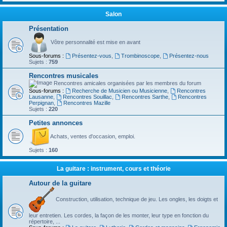
Salon
Présentation
Vôtre personnalité est mise en avant
Sous-forums :
Présentez-vous
,
Trombinoscope
,
Présentez-nous
Sujets :
759
Rencontres musicales
Rencontres amicales organisées par les membres du forum
Sous-forums :
Recherche de Musicien ou Musicienne
,
Rencontres
Lausanne
,
Rencontres Souillac
,
Rencontres Sarthe
,
Rencontres
Perpignan
,
Rencontres Mazille
Sujets :
220
Petites annonces
Achats, ventes d'occasion, emploi.
Sujets :
160
La guitare : instrument, cours et théorie
Autour de la guitare
Construction, utilisation, technique de jeu. Les ongles, les doigts et
leur entretien. Les cordes, la façon de les monter, leur type en fonction du
répertoire, ...