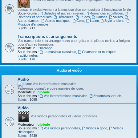
consacré exclusivement à la musique d'un compositeur à l'imagination fertile
Sous-forums :
Ballades et autres réveries
,
Romances et ballades
,
Rêveries et berceuses
,
Dédicaces
,
Etudes
,
Danses
,
Valses
,
Autres danses
,
Autres musiques
,
Celte
,
Latino
,
Style anciens
,
Musique d’ensemble
Sujets :
713
Transcriptions et arrangements
Vos transcriptions et arrangements pour guitare de pièces écrites à l'origine
pour d'autres formations
Modérateur :
Charango
Sous-forums :
La musique classique
,
Chansons et musiques
traditionnelles
Sujets :
176
Audio et vidéo
Audio
Vos interprétations musicales
Faite-nous connaître votre manière de jouer.
Modérateur :
globule
Sous-forums :
Vos interprétations musicales
,
Ensembles virtuels
Sujets :
1095
Vidéo
Vos vidéos personnelles et vidéos préférées.
Modérateur :
globule
Sous-forums :
Vos vidéos personnelles
,
Vidéos à gogo
,
Vidéos
Historiques
Sujets :
5439