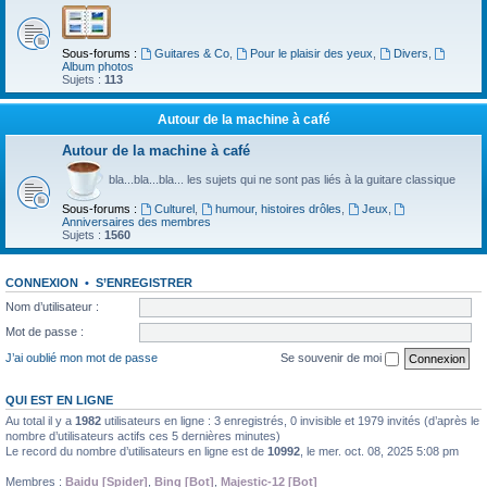
Sous-forums :
Guitares & Co
,
Pour le plaisir des yeux
,
Divers
,
Album photos
Sujets :
113
Autour de la machine à café
Autour de la machine à café
bla...bla...bla... les sujets qui ne sont pas liés à la guitare classique
Sous-forums :
Culturel
,
humour, histoires drôles
,
Jeux
,
Anniversaires des membres
Sujets :
1560
CONNEXION
•
S’ENREGISTRER
Nom d’utilisateur :
Mot de passe :
J’ai oublié mon mot de passe
Se souvenir de moi
QUI EST EN LIGNE
Au total il y a
1982
utilisateurs en ligne : 3 enregistrés, 0 invisible et 1979 invités (d’après le
nombre d’utilisateurs actifs ces 5 dernières minutes)
Le record du nombre d’utilisateurs en ligne est de
10992
, le mer. oct. 08, 2025 5:08 pm
Membres :
Baidu [Spider]
,
Bing [Bot]
,
Majestic-12 [Bot]