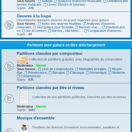
Sous-forums :
Solfège
,
Analyses d'oeuvres musicales
,
Definitions des
termes musicaux
,
Livres, Ebooks et tutoriaux
Sujets :
276
Oeuvres à la loupe
Décortiquons quelques oeuvres du grand répertoire pour guitare
Sous-forums :
Index des œuvres étudiées
,
Analyses d'oeuvres
musicales
,
Une guitare pour Scarlatti
,
Bach en vrac...
,
Dowland and
co
,
Sor et consort
,
Barrios , villa lobos ...
,
Comparative d'oeuvres
Sujets :
64
Partitions pour guitare en libre téléchargement
Partitions classées par compositeur
Collection de partitions gratuites avec biographies du compositeur
Modérateur :
Marieh
Sous-forums :
Liste de compositeurs
,
Méthodes et traités
,
Moyen-
Âge
,
Renaissance
,
Baroque
,
Classique
,
Romantique
,
Moderne
,
Contemporain
Sujets :
835
Partitions classées par titre et niveau
Collection de vos partitions préférées, classées par titre et niveau.
Modérateur :
Marieh
Sujets :
1097
Musique d'ensemble
Partitions de diverses formations instrumentales, partitions et