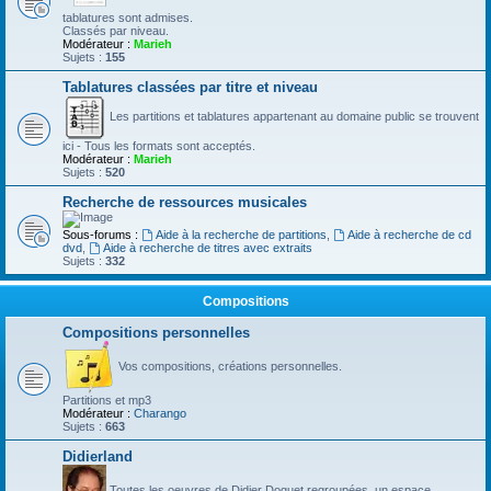
tablatures sont admises.
Classés par niveau.
Modérateur :
Marieh
Sujets :
155
Tablatures classées par titre et niveau
Les partitions et tablatures appartenant au domaine public se trouvent
ici - Tous les formats sont acceptés.
Modérateur :
Marieh
Sujets :
520
Recherche de ressources musicales
Sous-forums :
Aide à la recherche de partitions
,
Aide à recherche de cd
dvd
,
Aide à recherche de titres avec extraits
Sujets :
332
Compositions
Compositions personnelles
Vos compositions, créations personnelles.
Partitions et mp3
Modérateur :
Charango
Sujets :
663
Didierland
Toutes les oeuvres de Didier Doguet regroupées, un espace