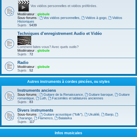
Vos vidéos personnelles et vidéos préférées.
Modérateur :
globule
Sous-forums :
Vos vidéos personnelles
,
Vidéos à gogo
,
Vidéos
Historiques
Sujets :
5439
Techniques d’enregistrement Audio et Vidéo
Comment faites-vous? Avec quels outils?
Modérateur :
globule
Sujets :
72
Radio
Modérateur :
globule
Sujets :
52
Autres instruments à cordes pincées, ou styles
Instruments anciens
Sous-forums :
Guitare de la Renaissance
,
Guitare baroque
,
Guitare
romantique
,
Luth
,
Facsimiles et tablatures anciennes
Sujets :
83
Divers instruments
Sous-forums :
Guitare acoustique ("folk")
,
Ukulélé
,
Banjo
,
Charango
,
Flamenco
,
Balalaïka
Sujets :
117
Infos musicales