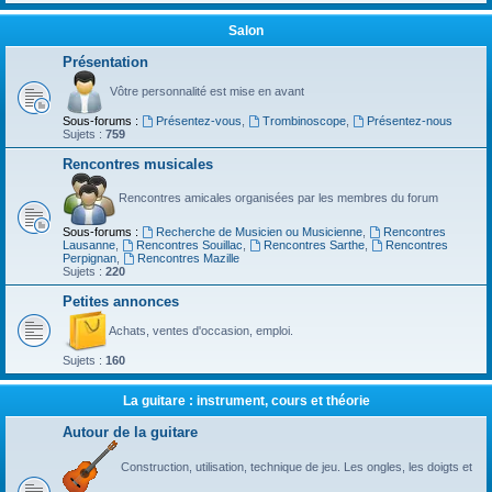
Salon
Présentation
Vôtre personnalité est mise en avant
Sous-forums :
Présentez-vous
,
Trombinoscope
,
Présentez-nous
Sujets :
759
Rencontres musicales
Rencontres amicales organisées par les membres du forum
Sous-forums :
Recherche de Musicien ou Musicienne
,
Rencontres
Lausanne
,
Rencontres Souillac
,
Rencontres Sarthe
,
Rencontres
Perpignan
,
Rencontres Mazille
Sujets :
220
Petites annonces
Achats, ventes d'occasion, emploi.
Sujets :
160
La guitare : instrument, cours et théorie
Autour de la guitare
Construction, utilisation, technique de jeu. Les ongles, les doigts et