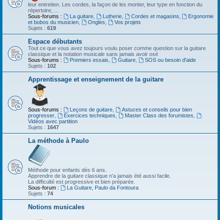
leur entretien. Les cordes, la façon de les monter, leur type en fonction du
répertoire, ...
Sous-forums :
La guitare
,
Lutherie
,
Cordes et magasins
,
Ergonomie
et bobos du musicien
,
Ongles
,
Vos projets
Sujets :
619
Espace débutants
Tout ce que vous avez toujours voulu poser comme question sur la guitare
classique et la notation musicale sans jamais avoir osé
Sous-forums :
Premiers essais
,
Guitare
,
SOS ou besoin d'aide
Sujets :
102
Apprentissage et enseignement de la guitare
Sous-forums :
Leçons de guitare
,
Astuces et conseils pour bien
progresser
,
Exercices techniques
,
Master Class des forumistes
,
Vidéos avec partition
Sujets :
1647
La méthode à Paulo
Méthode pour enfants dès 6 ans.
Apprendre de la guitare classique n'a jamais été aussi facile.
La difficulté est progressive et bien préparée.
Sous-forum :
La Guitare, Paulo da Fontoura
Sujets :
74
Notions musicales