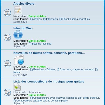
Articles divers
Modérateur :
Daniel d'Arles
Sous-forums :
Articles
,
Interviews
,
Ebooks libres et gratuits
Sujets :
224
Infos du Web
Modérateur :
Daniel d'Arles
Sous-forum :
Sites de musique
Sujets :
181
Nouvelles de toutes sortes, concerts, partitions…
Modérateur :
Daniel d'Arles
Sous-forums :
Parutions - Editions
,
Concours, stages et concerts
,
News
Sujets :
872
Liste des compositeurs de musique pour guitare
Et par ordre alphabétique
Modérateur :
Daniel d'Arles
Sous-forums :
Compositeurs avec oeuvres soumises aux droits d'auteur
,
Compositeurs appartenant au domaine public
Sujets :
24