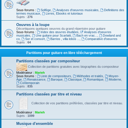
Sous-forums :
Solfège
,
Analyses d'oeuvres musicales
,
Definitions des
termes musicaux
,
Livres, Ebooks et tutoriaux
Sujets :
276
Oeuvres à la loupe
Décortiquons quelques oeuvres du grand répertoire pour guitare
Sous-forums :
Index des œuvres étudiées
,
Analyses d'oeuvres
musicales
,
Une guitare pour Scarlatti
,
Bach en vrac...
,
Dowland and
co
,
Sor et consort
,
Barrios , villa lobos ...
,
Comparative d'oeuvres
Sujets :
64
Partitions pour guitare en libre téléchargement
Partitions classées par compositeur
Collection de partitions gratuites avec biographies du compositeur
Modérateur :
Marieh
Sous-forums :
Liste de compositeurs
,
Méthodes et traités
,
Moyen-
Âge
,
Renaissance
,
Baroque
,
Classique
,
Romantique
,
Moderne
,
Contemporain
Sujets :
835
Partitions classées par titre et niveau
Collection de vos partitions préférées, classées par titre et niveau.
Modérateur :
Marieh
Sujets :
1099
Musique d'ensemble