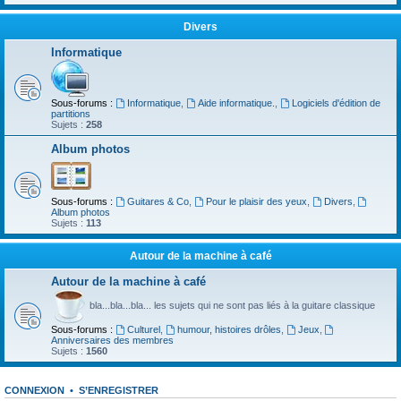
Divers
Informatique
Sous-forums :
Informatique
,
Aide informatique.
,
Logiciels d'édition de
partitions
Sujets :
258
Album photos
Sous-forums :
Guitares & Co
,
Pour le plaisir des yeux
,
Divers
,
Album photos
Sujets :
113
Autour de la machine à café
Autour de la machine à café
bla...bla...bla... les sujets qui ne sont pas liés à la guitare classique
Sous-forums :
Culturel
,
humour, histoires drôles
,
Jeux
,
Anniversaires des membres
Sujets :
1560
CONNEXION
•
S’ENREGISTRER