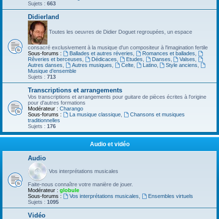
Sujets :
663
Didierland
Toutes les oeuvres de Didier Doguet regroupées, un espace
consacré exclusivement à la musique d'un compositeur à l'imagination fertile
Sous-forums :
Ballades et autres réveries
,
Romances et ballades
,
Rêveries et berceuses
,
Dédicaces
,
Etudes
,
Danses
,
Valses
,
Autres danses
,
Autres musiques
,
Celte
,
Latino
,
Style anciens
,
Musique d’ensemble
Sujets :
713
Transcriptions et arrangements
Vos transcriptions et arrangements pour guitare de pièces écrites à l'origine
pour d'autres formations
Modérateur :
Charango
Sous-forums :
La musique classique
,
Chansons et musiques
traditionnelles
Sujets :
176
Audio et vidéo
Audio
Vos interprétations musicales
Faite-nous connaître votre manière de jouer.
Modérateur :
globule
Sous-forums :
Vos interprétations musicales
,
Ensembles virtuels
Sujets :
1095
Vidéo