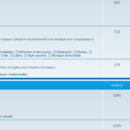
s
S
663
u
j
e
S
713
t
u
n espace consacré exclusivement à la musique d'un compositeur à
s
j
 ballades
,
Rêveries et berceuses
,
Dédicaces
,
Etudes
,
e
Celte
,
Latino
,
Style anciens
,
Musique d’ensemble
t
S
176
ites à l'origine pour d'autres formations
s
u
ues traditionnelles
j
SUJETS
e
t
S
1095
s
u
j
 virtuels
e
t
S
5435