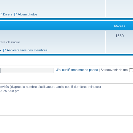
t
u
s
j
Divers
,
Album photos
e
SUJETS
t
S
1560
s
uitare classique
u
x
,
Anniversaires des membres
j
e
t
J’ai oublié mon mot de passe
|
Se souvenir de moi
s
8 invités (d’après le nombre d’utilisateurs actifs ces 5 dernières minutes)
, 2025 5:08 pm