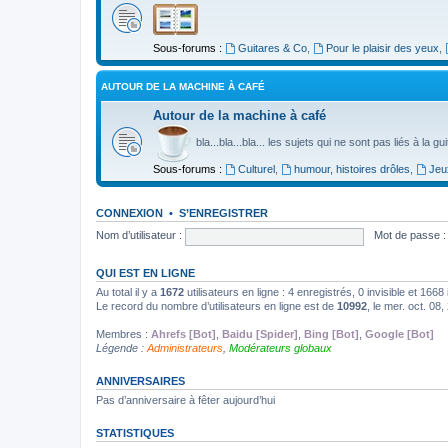
Sous-forums :
Guitares & Co
,
Pour le plaisir des yeux
,
AUTOUR DE LA MACHINE À CAFÉ
Autour de la machine à café
bla...bla...bla... les sujets qui ne sont pas liés à la g
Sous-forums :
Culturel
,
humour, histoires drôles
,
Jeu
CONNEXION
•
S’ENREGISTRER
Nom d’utilisateur :
Mot de passe :
QUI EST EN LIGNE
Au total il y a
1672
utilisateurs en ligne : 4 enregistrés, 0 invisible et 166
Le record du nombre d’utilisateurs en ligne est de
10992
, le mer. oct. 08
Membres :
Ahrefs [Bot]
,
Baidu [Spider]
,
Bing [Bot]
,
Google [Bot]
Légende :
Administrateurs
,
Modérateurs globaux
ANNIVERSAIRES
Pas d’anniversaire à fêter aujourd’hui
STATISTIQUES