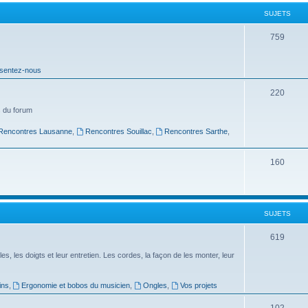
t
SUJETS
s
S
759
u
sentez-nous
j
e
S
220
t
u
 du forum
s
j
Rencontres Lausanne
,
Rencontres Souillac
,
Rencontres Sarthe
,
e
S
160
t
u
s
j
SUJETS
e
t
S
619
s
u
es, les doigts et leur entretien. Les cordes, la façon de les monter, leur
j
ins
,
Ergonomie et bobos du musicien
,
Ongles
,
Vos projets
e
S
102
t