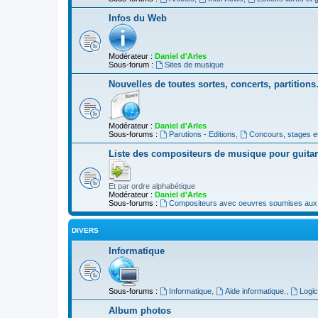
Infos du Web
Modérateur :
Daniel d'Arles
Sous-forum :
Sites de musique
Nouvelles de toutes sortes, concerts, partition
Modérateur :
Daniel d'Arles
Sous-forums :
Parutions - Editions
,
Concours, stages e
Liste des compositeurs de musique pour guita
Et par ordre alphabétique
Modérateur :
Daniel d'Arles
Sous-forums :
Compositeurs avec oeuvres soumises aux d
DIVERS
Informatique
Sous-forums :
Informatique
,
Aide informatique.
,
Logic
Album photos