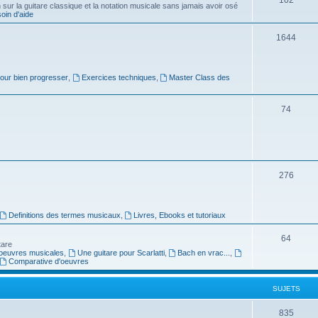
ur la guitare classique et la notation musicale sans jamais avoir osé
in d'aide
u
s
j
S
1644
e
u
t
j
pour bien progresser
,
Exercices techniques
,
Master Class des
s
e
S
74
t
u
s
j
e
S
276
t
u
s
j
Definitions des termes musicaux
,
Livres, Ebooks et tutoriaux
e
S
64
tare
t
oeuvres musicales
,
Une guitare pour Scarlatti
,
Bach en vrac...
,
u
Comparative d'oeuvres
s
j
SUJETS
e
t
S
835