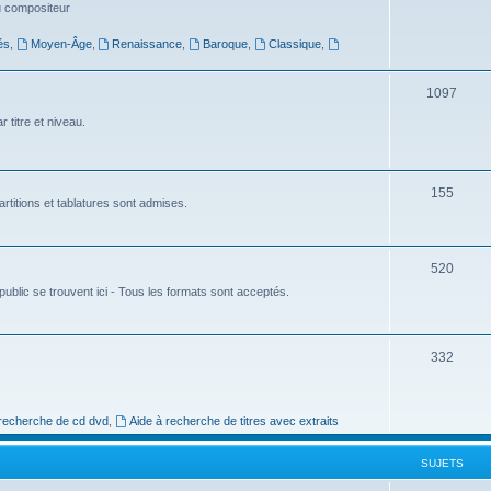
du compositeur
s
u
és
,
Moyen-Âge
,
Renaissance
,
Baroque
,
Classique
,
j
e
S
1097
t
u
 titre et niveau.
s
j
e
S
155
rtitions et tablatures sont admises.
t
u
s
j
S
520
e
ublic se trouvent ici - Tous les formats sont acceptés.
u
t
j
s
e
S
332
t
u
s
j
 recherche de cd dvd
,
Aide à recherche de titres avec extraits
e
SUJETS
t