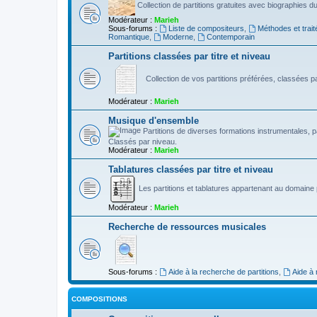
Collection de partitions gratuites avec biographies 
Modérateur :
Marieh
Sous-forums :
Liste de compositeurs
,
Méthodes et trait
Romantique
,
Moderne
,
Contemporain
Partitions classées par titre et niveau
Collection de vos partitions préférées, classées par
Modérateur :
Marieh
Musique d'ensemble
Partitions de diverses formations instrumentales, pa
Classés par niveau.
Modérateur :
Marieh
Tablatures classées par titre et niveau
Les partitions et tablatures appartenant au domaine p
Modérateur :
Marieh
Recherche de ressources musicales
Sous-forums :
Aide à la recherche de partitions
,
Aide à
COMPOSITIONS