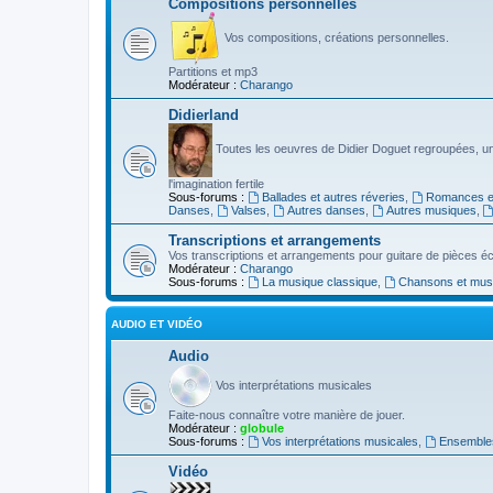
Compositions personnelles
Vos compositions, créations personnelles.
Partitions et mp3
Modérateur :
Charango
Didierland
Toutes les oeuvres de Didier Doguet regroupées, u
l'imagination fertile
Sous-forums :
Ballades et autres réveries
,
Romances et
Danses
,
Valses
,
Autres danses
,
Autres musiques
,
Transcriptions et arrangements
Vos transcriptions et arrangements pour guitare de pièces écr
Modérateur :
Charango
Sous-forums :
La musique classique
,
Chansons et musiq
AUDIO ET VIDÉO
Audio
Vos interprétations musicales
Faite-nous connaître votre manière de jouer.
Modérateur :
globule
Sous-forums :
Vos interprétations musicales
,
Ensembles
Vidéo