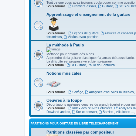
Tout ce que vous avez toujours voulu poser comme question s
Sous-forums :
Premiers essais
,
Guitare
,
SOS ou beso
Apprentissage et enseignement de la guitare
Sous-forums :
Leçons de guitare
,
Astuces et conseils 
forumistes
,
Vidéos avec partition
La méthode à Paulo
Méthode pour enfants dès 6 ans.
Apprendre de la guitare classique n'a jamais été aussi facile.
La difficulté est progressive et bien préparée.
Sous-forum :
La Guitare, Paulo da Fontoura
Notions musicales
Sous-forums :
Solfège
,
Analyses d'oeuvres musicales
,
Oeuvres à la loupe
Décortiquons quelques oeuvres du grand répertoire pour gui
Sous-forums :
Index des œuvres étudiées
,
Analyses d'
Dowland and co
,
Sor et consort
,
Barrios , villa lobos ...
,
PARTITIONS POUR GUITARE EN LIBRE TÉLÉCHARGEMENT
Partitions classées par compositeur