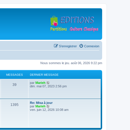
S’enregistrer
Connexion
Nous sommes le jeu. août 06, 2026 9:22 pm
MESSAGES
DERNIER MESSAGE
D
V
par
Marieh
M
39
e
o
dim. mai 07, 2023 2:56 pm
r
i
e
n
r
i
l
s
e
e
D
Re: Misa à jour
r
d
M
1395
e
V
par
Marieh
s
m
e
r
o
ven. juin 12, 2026 10:08 am
e
r
e
n
i
s
n
a
i
r
s
i
s
e
l
a
e
g
r
e
g
r
s
m
d
e
m
e