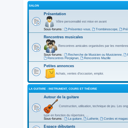
SALON
Présentation
Vôtre personnalité est mise en avant
Sous-forums :
Présentez-vous
,
Trombinoscope
,
Pré
Rencontres musicales
Rencontres amicales organisées par les membres
Sous-forums :
Recherche de Musicien ou Musicienne
,
Rencontres Perpignan
,
Rencontres Mazille
Petites annonces
Achats, ventes d'occasion, emploi.
LA GUITARE : INSTRUMENT, COURS ET THÉORIE
Autour de la guitare
Construction, utilisation, technique de jeu. Les ongl
type en fonction du répertoire, ...
Sous-forums :
La guitare
,
Lutherie
,
Cordes et magas
Espace débutants