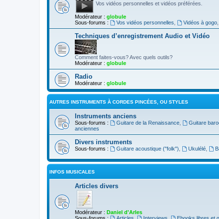
Vos vidéos personnelles et vidéos préférées.
Modérateur :
globule
Sous-forums :
Vos vidéos personnelles
,
Vidéos à gogo
Techniques d’enregistrement Audio et Vidéo
Comment faites-vous? Avec quels outils?
Modérateur :
globule
Radio
Modérateur :
globule
AUTRES INSTRUMENTS À CORDES PINCÉES, OU STYLES
Instruments anciens
Sous-forums :
Guitare de la Renaissance
,
Guitare bar
anciennes
Divers instruments
Sous-forums :
Guitare acoustique ("folk")
,
Ukulélé
,
B
INFOS MUSICALES
Articles divers
Modérateur :
Daniel d'Arles
Sous-forums :
Articles
,
Interviews
,
Ebooks libres et g