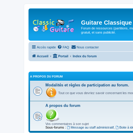
Guitare Classique
Forum de ressources (partitions, mu
gratuit, et sans publicité.
Accès rapide
FAQ
Nous contacter
Accueil
Portail
Index du forum
A PROPOS DU FORUM
Modalités et règles de participation au forum.
Tout ce que vous devriez savoir concernant les moda
A propos du forum
Vos commentaires à son sujet
Sous-forums :
Message au staff administratif
,
Boite à i