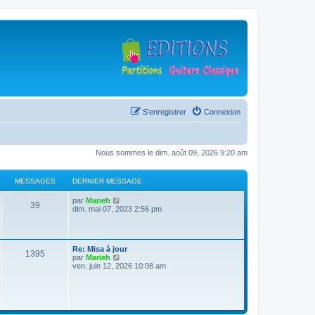
S’enregistrer
Connexion
Nous sommes le dim. août 09, 2026 9:20 am
MESSAGES
DERNIER MESSAGE
D
V
par
Marieh
M
39
e
o
dim. mai 07, 2023 2:56 pm
r
i
e
n
r
i
l
s
e
e
D
Re: Misa à jour
r
d
M
1395
e
V
par
Marieh
s
m
e
r
o
ven. juin 12, 2026 10:08 am
e
r
e
n
i
s
n
a
i
r
s
i
s
e
l
a
e
g
r
e
g
r
s
m
d
e
m
e