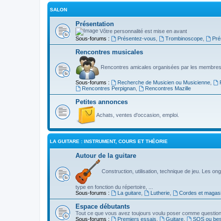
SALON
Présentation
Vôtre personnalité est mise en avant
Sous-forums :
Présentez-vous
,
Trombinoscope
,
Pré
Rencontres musicales
Rencontres amicales organisées par les membres
Sous-forums :
Recherche de Musicien ou Musicienne
,
Rencontres Perpignan
,
Rencontres Mazille
Petites annonces
Achats, ventes d'occasion, emploi.
LA GUITARE : INSTRUMENT, COURS ET THÉORIE
Autour de la guitare
Construction, utilisation, technique de jeu. Les ongl
type en fonction du répertoire, ...
Sous-forums :
La guitare
,
Lutherie
,
Cordes et magas
Espace débutants
Tout ce que vous avez toujours voulu poser comme question s
Sous-forums :
Premiers essais
,
Guitare
,
SOS ou beso