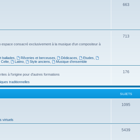
S
663
t
u
s
j
e
S
713
t
u
n espace consacré exclusivement à la musique d'un compositeur à
s
j
 ballades
,
Rêveries et berceuses
,
Dédicaces
,
Etudes
,
e
Celte
,
Latino
,
Style anciens
,
Musique d’ensemble
t
S
176
ites à l'origine pour d'autres formations
s
u
ues traditionnelles
j
SUJETS
e
t
S
1095
s
u
 virtuels
j
e
S
5439
t
u