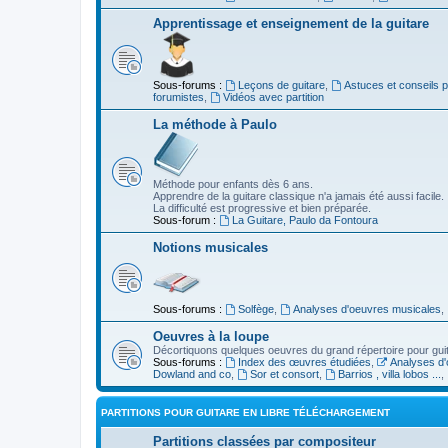
Apprentissage et enseignement de la guitare
Sous-forums :
Leçons de guitare
,
Astuces et conseils 
forumistes
,
Vidéos avec partition
La méthode à Paulo
Méthode pour enfants dès 6 ans.
Apprendre de la guitare classique n'a jamais été aussi facile.
La difficulté est progressive et bien préparée.
Sous-forum :
La Guitare, Paulo da Fontoura
Notions musicales
Sous-forums :
Solfège
,
Analyses d'oeuvres musicales
,
Oeuvres à la loupe
Décortiquons quelques oeuvres du grand répertoire pour gui
Sous-forums :
Index des œuvres étudiées
,
Analyses d'
Dowland and co
,
Sor et consort
,
Barrios , villa lobos ...
,
PARTITIONS POUR GUITARE EN LIBRE TÉLÉCHARGEMENT
Partitions classées par compositeur