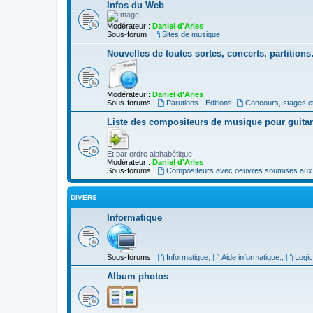
Infos du Web
Modérateur :
Daniel d'Arles
Sous-forum :
Sites de musique
Nouvelles de toutes sortes, concerts, partition
Modérateur :
Daniel d'Arles
Sous-forums :
Parutions - Editions
,
Concours, stages e
Liste des compositeurs de musique pour guita
Et par ordre alphabétique
Modérateur :
Daniel d'Arles
Sous-forums :
Compositeurs avec oeuvres soumises aux d
DIVERS
Informatique
Sous-forums :
Informatique
,
Aide informatique.
,
Logic
Album photos