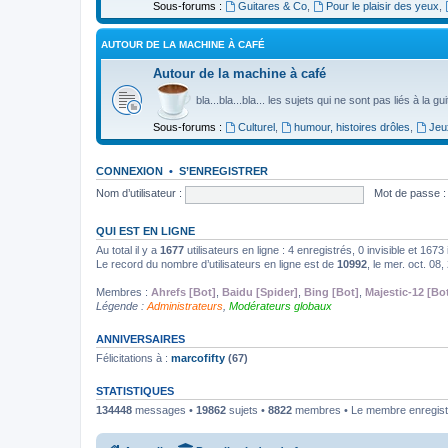
Sous-forums :
Guitares & Co
,
Pour le plaisir des yeux
,
AUTOUR DE LA MACHINE À CAFÉ
Autour de la machine à café
bla...bla...bla... les sujets qui ne sont pas liés à la g
Sous-forums :
Culturel
,
humour, histoires drôles
,
Jeu
CONNEXION
•
S’ENREGISTRER
Nom d’utilisateur :
Mot de passe :
QUI EST EN LIGNE
Au total il y a
1677
utilisateurs en ligne : 4 enregistrés, 0 invisible et 167
Le record du nombre d’utilisateurs en ligne est de
10992
, le mer. oct. 08
Membres :
Ahrefs [Bot]
,
Baidu [Spider]
,
Bing [Bot]
,
Majestic-12 [Bo
Légende :
Administrateurs
,
Modérateurs globaux
ANNIVERSAIRES
Félicitations à :
marcofifty
(67)
STATISTIQUES
134448
messages •
19862
sujets •
8822
membres • Le membre enregistr