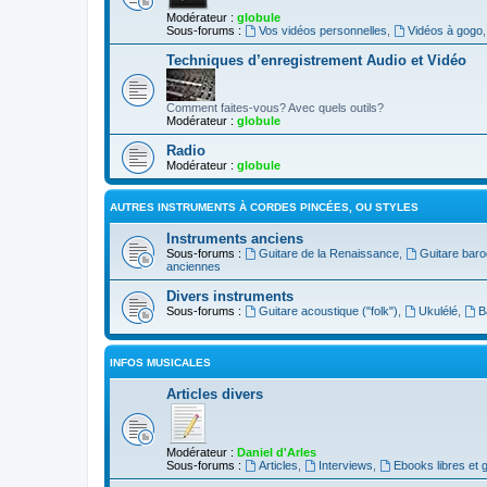
Modérateur :
globule
Sous-forums :
Vos vidéos personnelles
,
Vidéos à gogo
Techniques d’enregistrement Audio et Vidéo
Comment faites-vous? Avec quels outils?
Modérateur :
globule
Radio
Modérateur :
globule
AUTRES INSTRUMENTS À CORDES PINCÉES, OU STYLES
Instruments anciens
Sous-forums :
Guitare de la Renaissance
,
Guitare bar
anciennes
Divers instruments
Sous-forums :
Guitare acoustique ("folk")
,
Ukulélé
,
B
INFOS MUSICALES
Articles divers
Modérateur :
Daniel d'Arles
Sous-forums :
Articles
,
Interviews
,
Ebooks libres et g