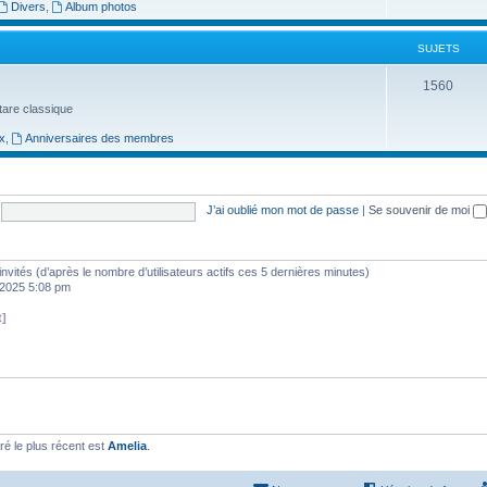
j
Divers
,
Album photos
e
SUJETS
t
S
1560
s
uitare classique
u
x
,
Anniversaires des membres
j
e
t
J’ai oublié mon mot de passe
|
Se souvenir de moi
s
3 invités (d’après le nombre d’utilisateurs actifs ces 5 dernières minutes)
, 2025 5:08 pm
t]
é le plus récent est
Amelia
.