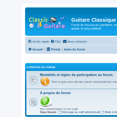
Guitare Classique
Forum de ressources (partitions, mu
gratuit, et sans publicité.
Accès rapide
FAQ
Nous contacter
Accueil
Portail
Index du forum
A PROPOS DU FORUM
Modalités et règles de participation au forum.
Tout ce que vous devriez savoir concernant les moda
A propos du forum
Vos commentaires à son sujet
Sous-forums :
Message au staff administratif
,
Boite à i