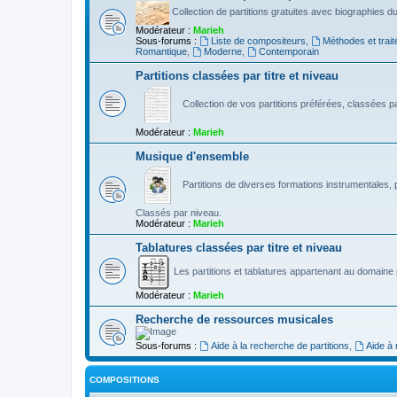
Collection de partitions gratuites avec biographies 
Modérateur :
Marieh
Sous-forums :
Liste de compositeurs
,
Méthodes et trait
Romantique
,
Moderne
,
Contemporain
Partitions classées par titre et niveau
Collection de vos partitions préférées, classées par
Modérateur :
Marieh
Musique d'ensemble
Partitions de diverses formations instrumentales, p
Classés par niveau.
Modérateur :
Marieh
Tablatures classées par titre et niveau
Les partitions et tablatures appartenant au domaine p
Modérateur :
Marieh
Recherche de ressources musicales
Sous-forums :
Aide à la recherche de partitions
,
Aide à
COMPOSITIONS