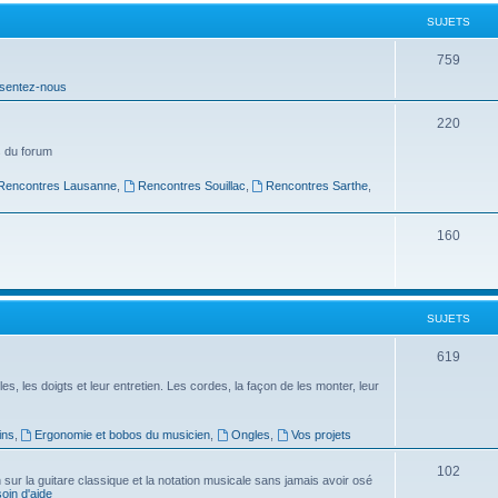
t
SUJETS
s
S
759
sentez-nous
u
j
S
220
e
u
 du forum
t
j
Rencontres Lausanne
,
Rencontres Souillac
,
Rencontres Sarthe
,
s
e
S
160
t
u
s
j
SUJETS
e
t
S
619
s
u
es, les doigts et leur entretien. Les cordes, la façon de les monter, leur
j
ins
,
Ergonomie et bobos du musicien
,
Ongles
,
Vos projets
e
S
102
t
ur la guitare classique et la notation musicale sans jamais avoir osé
in d'aide