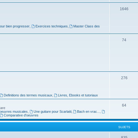
u
s
j
S
1646
e
u
t
j
pour bien progresser
,
Exercices techniques
,
Master Class des
s
e
S
74
t
u
s
j
e
t
S
276
s
u
j
Definitions des termes musicaux
,
Livres, Ebooks et tutoriaux
e
S
64
tare
t
oeuvres musicales
,
Une guitare pour Scarlatti
,
Bach en vrac...
,
u
Comparative d'oeuvres
s
j
SUJETS
e
t
S
835