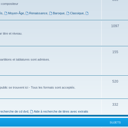
du compositeur
s
u
és
,
Moyen-Âge
,
Renaissance
,
Baroque
,
Classique
,
j
e
S
1097
t
u
 titre et niveau.
s
j
e
S
155
t
u
artitions et tablatures sont admises.
s
j
e
S
520
t
ublic se trouvent ici - Tous les formats sont acceptés.
u
s
j
e
S
332
t
 recherche de cd dvd
,
Aide à recherche de titres avec extraits
u
s
j
SUJETS
e