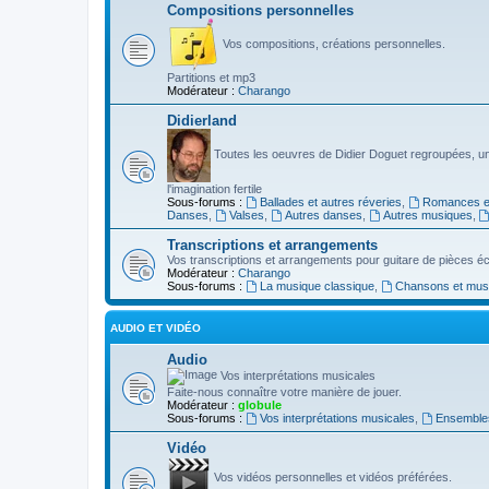
Compositions personnelles
Vos compositions, créations personnelles.
Partitions et mp3
Modérateur :
Charango
Didierland
Toutes les oeuvres de Didier Doguet regroupées, u
l'imagination fertile
Sous-forums :
Ballades et autres réveries
,
Romances et
Danses
,
Valses
,
Autres danses
,
Autres musiques
,
Transcriptions et arrangements
Vos transcriptions et arrangements pour guitare de pièces écr
Modérateur :
Charango
Sous-forums :
La musique classique
,
Chansons et musiq
AUDIO ET VIDÉO
Audio
Vos interprétations musicales
Faite-nous connaître votre manière de jouer.
Modérateur :
globule
Sous-forums :
Vos interprétations musicales
,
Ensembles
Vidéo
Vos vidéos personnelles et vidéos préférées.