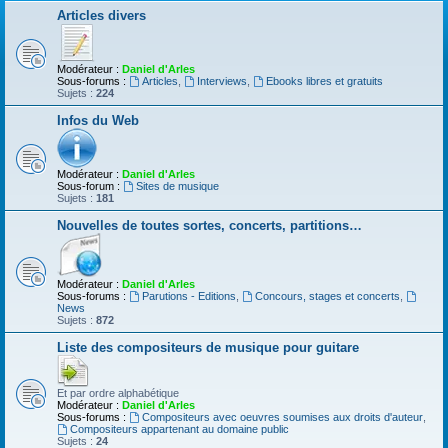
Articles divers
Modérateur :
Daniel d'Arles
Sous-forums :
Articles
,
Interviews
,
Ebooks libres et gratuits
Sujets :
224
Infos du Web
Modérateur :
Daniel d'Arles
Sous-forum :
Sites de musique
Sujets :
181
Nouvelles de toutes sortes, concerts, partitions…
Modérateur :
Daniel d'Arles
Sous-forums :
Parutions - Editions
,
Concours, stages et concerts
,
News
Sujets :
872
Liste des compositeurs de musique pour guitare
Et par ordre alphabétique
Modérateur :
Daniel d'Arles
Sous-forums :
Compositeurs avec oeuvres soumises aux droits d'auteur
,
Compositeurs appartenant au domaine public
Sujets :
24