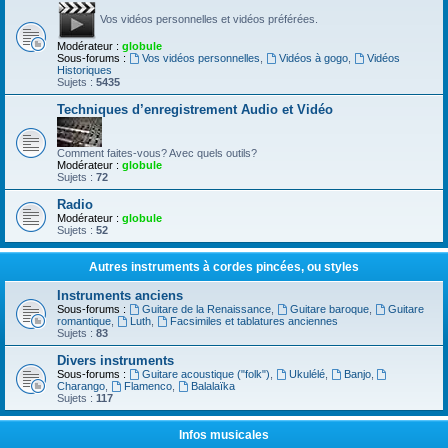
Vos vidéos personnelles et vidéos préférées.
Modérateur :
globule
Sous-forums :
Vos vidéos personnelles
,
Vidéos à gogo
,
Vidéos
Historiques
Sujets :
5435
Techniques d’enregistrement Audio et Vidéo
Comment faites-vous? Avec quels outils?
Modérateur :
globule
Sujets :
72
Radio
Modérateur :
globule
Sujets :
52
Autres instruments à cordes pincées, ou styles
Instruments anciens
Sous-forums :
Guitare de la Renaissance
,
Guitare baroque
,
Guitare
romantique
,
Luth
,
Facsimiles et tablatures anciennes
Sujets :
83
Divers instruments
Sous-forums :
Guitare acoustique ("folk")
,
Ukulélé
,
Banjo
,
Charango
,
Flamenco
,
Balalaïka
Sujets :
117
Infos musicales