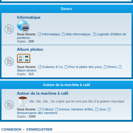
Divers
Informatique
Sous-forums :
Informatique
,
Aide informatique.
,
Logiciels d'édition de
partitions
Sujets :
258
Album photos
Sous-forums :
Guitares & Co
,
Pour le plaisir des yeux
,
Divers
,
Album photos
Sujets :
113
Autour de la machine à café
Autour de la machine à café
bla...bla...bla... les sujets qui ne sont pas liés à la guitare classique
Sous-forums :
Culturel
,
humour, histoires drôles
,
Jeux
,
Anniversaires des membres
Sujets :
1560
CONNEXION
•
S’ENREGISTRER