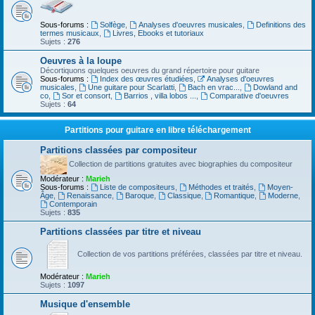
Sous-forums :
Solfège
,
Analyses d'oeuvres musicales
,
Definitions des
termes musicaux
,
Livres, Ebooks et tutoriaux
Sujets :
276
Oeuvres à la loupe
Décortiquons quelques oeuvres du grand répertoire pour guitare
Sous-forums :
Index des œuvres étudiées
,
Analyses d'oeuvres
musicales
,
Une guitare pour Scarlatti
,
Bach en vrac...
,
Dowland and
co
,
Sor et consort
,
Barrios , villa lobos ...
,
Comparative d'oeuvres
Sujets :
64
Partitions pour guitare en libre téléchargement
Partitions classées par compositeur
Collection de partitions gratuites avec biographies du compositeur
Modérateur :
Marieh
Sous-forums :
Liste de compositeurs
,
Méthodes et traités
,
Moyen-
Âge
,
Renaissance
,
Baroque
,
Classique
,
Romantique
,
Moderne
,
Contemporain
Sujets :
835
Partitions classées par titre et niveau
Collection de vos partitions préférées, classées par titre et niveau.
Modérateur :
Marieh
Sujets :
1097
Musique d'ensemble