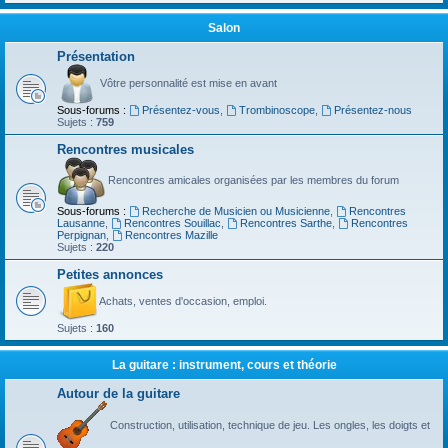
Salon
Présentation
Vôtre personnalité est mise en avant
Sous-forums :
Présentez-vous
,
Trombinoscope
,
Présentez-nous
Sujets :
759
Rencontres musicales
Rencontres amicales organisées par les membres du forum
Sous-forums :
Recherche de Musicien ou Musicienne
,
Rencontres
Lausanne
,
Rencontres Souillac
,
Rencontres Sarthe
,
Rencontres
Perpignan
,
Rencontres Mazille
Sujets :
220
Petites annonces
Achats, ventes d'occasion, emploi.
Sujets :
160
La guitare : instrument, cours et théorie
Autour de la guitare
Construction, utilisation, technique de jeu. Les ongles, les doigts et