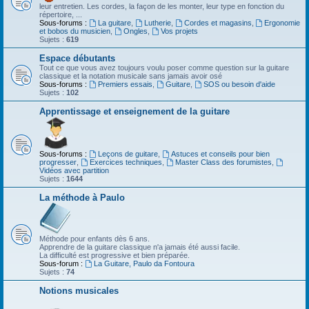
leur entretien. Les cordes, la façon de les monter, leur type en fonction du
répertoire, ...
Sous-forums :
La guitare
,
Lutherie
,
Cordes et magasins
,
Ergonomie
et bobos du musicien
,
Ongles
,
Vos projets
Sujets :
619
Espace débutants
Tout ce que vous avez toujours voulu poser comme question sur la guitare
classique et la notation musicale sans jamais avoir osé
Sous-forums :
Premiers essais
,
Guitare
,
SOS ou besoin d'aide
Sujets :
102
Apprentissage et enseignement de la guitare
Sous-forums :
Leçons de guitare
,
Astuces et conseils pour bien
progresser
,
Exercices techniques
,
Master Class des forumistes
,
Vidéos avec partition
Sujets :
1644
La méthode à Paulo
Méthode pour enfants dès 6 ans.
Apprendre de la guitare classique n'a jamais été aussi facile.
La difficulté est progressive et bien préparée.
Sous-forum :
La Guitare, Paulo da Fontoura
Sujets :
74
Notions musicales