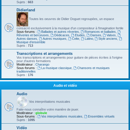
Sujets :
663
Didierland
Toutes les oeuvres de Didier Doguet regroupées, un espace
consacré exclusivement à la musique d'un compositeur à l'imagination fertile
Sous-forums :
Ballades et autres réveries
,
Romances et ballades
,
Rêveries et berceuses
,
Dédicaces
,
Etudes
,
Danses
,
Valses
,
Autres danses
,
Autres musiques
,
Celte
,
Latino
,
Style anciens
,
Musique d’ensemble
Sujets :
713
Transcriptions et arrangements
Vos transcriptions et arrangements pour guitare de pièces écrites à l'origine
pour d'autres formations
Modérateur :
Charango
Sous-forums :
La musique classique
,
Chansons et musiques
traditionnelles
Sujets :
176
Audio et vidéo
Audio
Vos interprétations musicales
Faite-nous connaître votre manière de jouer.
Modérateur :
globule
Sous-forums :
Vos interprétations musicales
,
Ensembles virtuels
Sujets :
1095
Vidéo