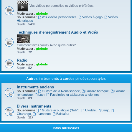
Vos vidéos personnelles et vidéos préférées.
Modérateur :
globule
Sous-forums :
Vos vidéos personnelles
,
Vidéos à gogo
,
Vidéos
Historiques
Sujets :
5439
Techniques d’enregistrement Audio et Vidéo
Comment faites-vous? Avec quels outils?
Modérateur :
globule
Sujets :
72
Radio
Modérateur :
globule
Sujets :
52
Autres instruments à cordes pincées, ou styles
Instruments anciens
Sous-forums :
Guitare de la Renaissance
,
Guitare baroque
,
Guitare
romantique
,
Luth
,
Facsimiles et tablatures anciennes
Sujets :
83
Divers instruments
Sous-forums :
Guitare acoustique ("folk")
,
Ukulélé
,
Banjo
,
Charango
,
Flamenco
,
Balalaïka
Sujets :
117
Infos musicales