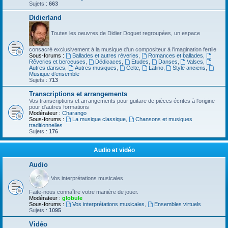
Sujets :
663
Didierland
Toutes les oeuvres de Didier Doguet regroupées, un espace
consacré exclusivement à la musique d'un compositeur à l'imagination fertile
Sous-forums :
Ballades et autres réveries
,
Romances et ballades
,
Rêveries et berceuses
,
Dédicaces
,
Etudes
,
Danses
,
Valses
,
Autres danses
,
Autres musiques
,
Celte
,
Latino
,
Style anciens
,
Musique d’ensemble
Sujets :
713
Transcriptions et arrangements
Vos transcriptions et arrangements pour guitare de pièces écrites à l'origine
pour d'autres formations
Modérateur :
Charango
Sous-forums :
La musique classique
,
Chansons et musiques
traditionnelles
Sujets :
176
Audio et vidéo
Audio
Vos interprétations musicales
Faite-nous connaître votre manière de jouer.
Modérateur :
globule
Sous-forums :
Vos interprétations musicales
,
Ensembles virtuels
Sujets :
1095
Vidéo