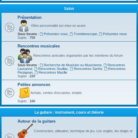
Salon
Présentation
Vôtre personnalité est mise en avant
Sous-forums :
Présentez-vous
,
Trombinoscope
,
Présentez-nous
Sujets :
759
Rencontres musicales
Rencontres amicales organisées par les membres du forum
Sous-forums :
Recherche de Musicien ou Musicienne
,
Rencontres
Lausanne
,
Rencontres Souillac
,
Rencontres Sarthe
,
Rencontres
Perpignan
,
Rencontres Mazille
Sujets :
220
Petites annonces
Achats, ventes d'occasion, emploi.
Sujets :
160
La guitare : instrument, cours et théorie
Autour de la guitare
Construction, utilisation, technique de jeu. Les ongles, les doigts et