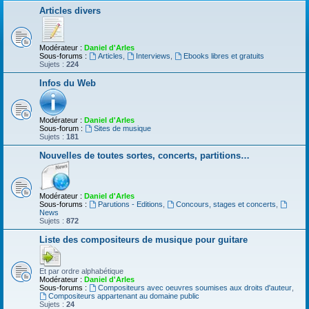
Articles divers
Modérateur :
Daniel d'Arles
Sous-forums :
Articles
,
Interviews
,
Ebooks libres et gratuits
Sujets :
224
Infos du Web
Modérateur :
Daniel d'Arles
Sous-forum :
Sites de musique
Sujets :
181
Nouvelles de toutes sortes, concerts, partitions…
Modérateur :
Daniel d'Arles
Sous-forums :
Parutions - Editions
,
Concours, stages et concerts
,
News
Sujets :
872
Liste des compositeurs de musique pour guitare
Et par ordre alphabétique
Modérateur :
Daniel d'Arles
Sous-forums :
Compositeurs avec oeuvres soumises aux droits d'auteur
,
Compositeurs appartenant au domaine public
Sujets :
24