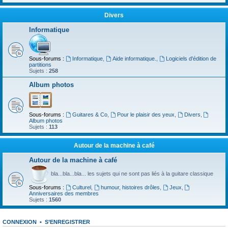
Divers
Informatique
Sous-forums :
Informatique
,
Aide informatique.
,
Logiciels d'édition de
partitions
Sujets :
258
Album photos
Sous-forums :
Guitares & Co
,
Pour le plaisir des yeux
,
Divers
,
Album photos
Sujets :
113
Autour de la machine à café
Autour de la machine à café
bla...bla...bla... les sujets qui ne sont pas liés à la guitare classique
Sous-forums :
Culturel
,
humour, histoires drôles
,
Jeux
,
Anniversaires des membres
Sujets :
1560
CONNEXION
•
S’ENREGISTRER