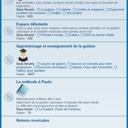
leur entretien. Les cordes, la façon de les monter, leur type en fonction du
répertoire, ...
Sous-forums :
La guitare
,
Lutherie
,
Cordes et magasins
,
Ergonomie
et bobos du musicien
,
Ongles
,
Vos projets
Sujets :
619
Espace débutants
Tout ce que vous avez toujours voulu poser comme question sur la guitare
classique et la notation musicale sans jamais avoir osé
Sous-forums :
Premiers essais
,
Guitare
,
SOS ou besoin d'aide
Sujets :
102
Apprentissage et enseignement de la guitare
Sous-forums :
Leçons de guitare
,
Astuces et conseils pour bien
progresser
,
Exercices techniques
,
Master Class des forumistes
,
Vidéos avec partition
Sujets :
1647
La méthode à Paulo
Méthode pour enfants dès 6 ans.
Apprendre de la guitare classique n'a jamais été aussi facile.
La difficulté est progressive et bien préparée.
Sous-forum :
La Guitare, Paulo da Fontoura
Sujets :
74
Notions musicales