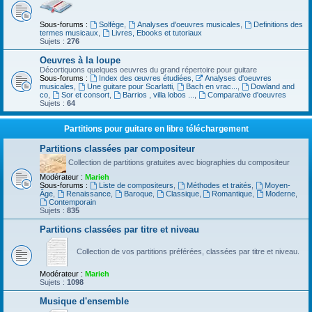
Sous-forums :
Solfège
,
Analyses d'oeuvres musicales
,
Definitions des
termes musicaux
,
Livres, Ebooks et tutoriaux
Sujets :
276
Oeuvres à la loupe
Décortiquons quelques oeuvres du grand répertoire pour guitare
Sous-forums :
Index des œuvres étudiées
,
Analyses d'oeuvres
musicales
,
Une guitare pour Scarlatti
,
Bach en vrac...
,
Dowland and
co
,
Sor et consort
,
Barrios , villa lobos ...
,
Comparative d'oeuvres
Sujets :
64
Partitions pour guitare en libre téléchargement
Partitions classées par compositeur
Collection de partitions gratuites avec biographies du compositeur
Modérateur :
Marieh
Sous-forums :
Liste de compositeurs
,
Méthodes et traités
,
Moyen-
Âge
,
Renaissance
,
Baroque
,
Classique
,
Romantique
,
Moderne
,
Contemporain
Sujets :
835
Partitions classées par titre et niveau
Collection de vos partitions préférées, classées par titre et niveau.
Modérateur :
Marieh
Sujets :
1098
Musique d'ensemble