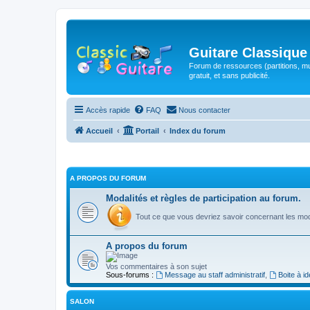
Guitare Classique
Forum de ressources (partitions, mu
gratuit, et sans publicité.
Accès rapide
FAQ
Nous contacter
Accueil
Portail
Index du forum
A PROPOS DU FORUM
Modalités et règles de participation au forum.
Tout ce que vous devriez savoir concernant les moda
A propos du forum
Vos commentaires à son sujet
Sous-forums :
Message au staff administratif
,
Boite à i
SALON