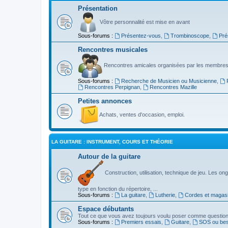
Présentation
Vôtre personnalité est mise en avant
Sous-forums :
Présentez-vous
,
Trombinoscope
,
Pré
Rencontres musicales
Rencontres amicales organisées par les membres
Sous-forums :
Recherche de Musicien ou Musicienne
,
Rencontres Perpignan
,
Rencontres Mazille
Petites annonces
Achats, ventes d'occasion, emploi.
LA GUITARE : INSTRUMENT, COURS ET THÉORIE
Autour de la guitare
Construction, utilisation, technique de jeu. Les ongl
type en fonction du répertoire, ...
Sous-forums :
La guitare
,
Lutherie
,
Cordes et magas
Espace débutants
Tout ce que vous avez toujours voulu poser comme question s
Sous-forums :
Premiers essais
,
Guitare
,
SOS ou beso