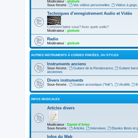
Modérateur :
globule
Sous-forums :
Vos vidéos personnelles
,
Vidéos à gogo
Techniques d’enregistrement Audio et Vidéo
Comment faites-vous? Avec quels outils?
Modérateur :
globule
Radio
Modérateur :
globule
AUTRES INSTRUMENTS À CORDES PINCÉES, OU STYLES
Instruments anciens
Sous-forums :
Guitare de la Renaissance
,
Guitare bar
anciennes
Divers instruments
Sous-forums :
Guitare acoustique ("folk")
,
Ukulélé
,
B
INFOS MUSICALES
Articles divers
Modérateur :
Daniel d'Arles
Sous-forums :
Articles
,
Interviews
,
Ebooks libres et g
Infos du Web