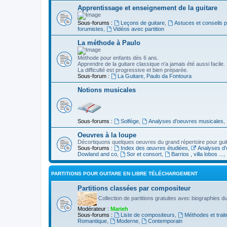
Apprentissage et enseignement de la guitare
Sous-forums :
Leçons de guitare
,
Astuces et conseils 
forumistes
,
Vidéos avec partition
La méthode à Paulo
Méthode pour enfants dès 6 ans.
Apprendre de la guitare classique n'a jamais été aussi facile.
La difficulté est progressive et bien préparée.
Sous-forum :
La Guitare, Paulo da Fontoura
Notions musicales
Sous-forums :
Solfège
,
Analyses d'oeuvres musicales
,
Oeuvres à la loupe
Décortiquons quelques oeuvres du grand répertoire pour gui
Sous-forums :
Index des œuvres étudiées
,
Analyses d'
Dowland and co
,
Sor et consort
,
Barrios , villa lobos ...
,
PARTITIONS POUR GUITARE EN LIBRE TÉLÉCHARGEMENT
Partitions classées par compositeur
Collection de partitions gratuites avec biographies 
Modérateur :
Marieh
Sous-forums :
Liste de compositeurs
,
Méthodes et trait
Romantique
,
Moderne
,
Contemporain