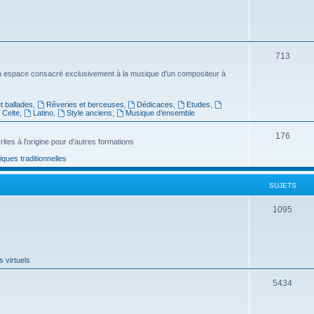
u
j
e
S
713
t
u
n espace consacré exclusivement à la musique d'un compositeur à
s
j
 ballades
,
Rêveries et berceuses
,
Dédicaces
,
Etudes
,
e
Celte
,
Latino
,
Style anciens
,
Musique d’ensemble
t
S
176
ites à l'origine pour d'autres formations
s
u
ues traditionnelles
j
SUJETS
e
t
S
1095
s
u
j
 virtuels
e
t
S
5434
s
u