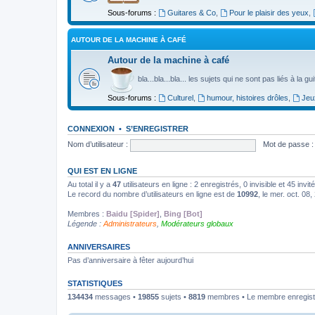
Sous-forums :
Guitares & Co
,
Pour le plaisir des yeux
,
AUTOUR DE LA MACHINE À CAFÉ
Autour de la machine à café
bla...bla...bla... les sujets qui ne sont pas liés à la g
Sous-forums :
Culturel
,
humour, histoires drôles
,
Jeu
CONNEXION
•
S’ENREGISTRER
Nom d’utilisateur :
Mot de passe :
QUI EST EN LIGNE
Au total il y a
47
utilisateurs en ligne : 2 enregistrés, 0 invisible et 45 inv
Le record du nombre d’utilisateurs en ligne est de
10992
, le mer. oct. 08
Membres :
Baidu [Spider]
,
Bing [Bot]
Légende :
Administrateurs
,
Modérateurs globaux
ANNIVERSAIRES
Pas d’anniversaire à fêter aujourd’hui
STATISTIQUES
134434
messages •
19855
sujets •
8819
membres • Le membre enregistr