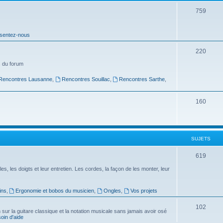
t
S
759
s
u
sentez-nous
j
e
S
220
t
u
 du forum
s
j
Rencontres Lausanne
,
Rencontres Souillac
,
Rencontres Sarthe
,
e
S
160
t
u
s
j
SUJETS
e
t
S
619
s
u
es, les doigts et leur entretien. Les cordes, la façon de les monter, leur
j
ins
,
Ergonomie et bobos du musicien
,
Ongles
,
Vos projets
e
S
102
t
ur la guitare classique et la notation musicale sans jamais avoir osé
in d'aide
u
s