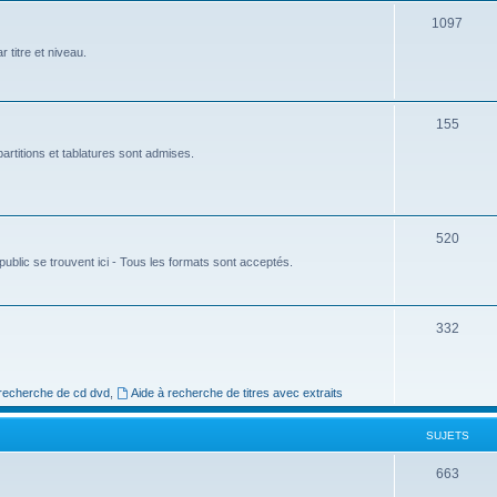
e
S
1097
t
u
 titre et niveau.
s
j
e
S
155
t
u
artitions et tablatures sont admises.
s
j
e
S
520
t
ublic se trouvent ici - Tous les formats sont acceptés.
u
s
j
e
S
332
t
u
s
j
 recherche de cd dvd
,
Aide à recherche de titres avec extraits
e
SUJETS
t
s
S
663