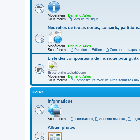
Modérateur :
Daniel d'Arles
Sous-forum :
Sites de musique
Nouvelles de toutes sortes, concerts, partition
Modérateur :
Daniel d'Arles
Sous-forums :
Parutions - Editions
,
Concours, stages e
Liste des compositeurs de musique pour guita
Et par ordre alphabétique
Modérateur :
Daniel d'Arles
Sous-forums :
Compositeurs avec oeuvres soumises aux d
DIVERS
Informatique
Sous-forums :
Informatique
,
Aide informatique.
,
Logic
Album photos