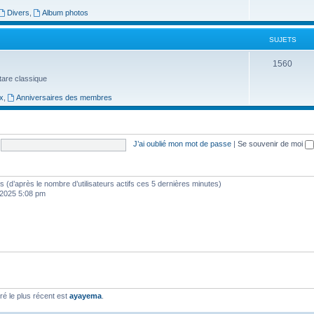
s
j
Divers
,
Album photos
e
SUJETS
t
S
1560
s
uitare classique
u
x
,
Anniversaires des membres
j
e
t
J’ai oublié mon mot de passe
|
Se souvenir de moi
s
ités (d’après le nombre d’utilisateurs actifs ces 5 dernières minutes)
, 2025 5:08 pm
é le plus récent est
ayayema
.