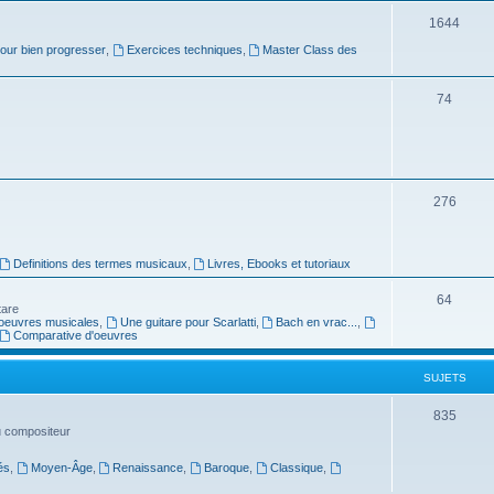
j
S
1644
e
pour bien progresser
,
Exercices techniques
,
Master Class des
u
t
j
S
74
s
e
u
t
j
s
e
S
276
t
u
s
j
Definitions des termes musicaux
,
Livres, Ebooks et tutoriaux
e
S
64
tare
t
oeuvres musicales
,
Une guitare pour Scarlatti
,
Bach en vrac...
,
u
Comparative d'oeuvres
s
j
SUJETS
e
t
S
835
du compositeur
s
u
és
,
Moyen-Âge
,
Renaissance
,
Baroque
,
Classique
,
j