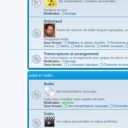
Vos compositions, créations personnelles.
Partitions et mp3
Modérateur :
Charango
Didierland
Toutes les oeuvres de Didier Doguet regroupées, u
l'imagination fertile
Sous-forums :
Ballades et autres réveries
,
Romances et
Danses
,
Valses
,
Autres danses
,
Autres musiques
,
Transcriptions et arrangements
Vos transcriptions et arrangements pour guitare de pièces écr
Modérateur :
Charango
Sous-forums :
La musique classique
,
Chansons et musiq
AUDIO ET VIDÉO
Audio
Vos interprétations musicales
Faite-nous connaître votre manière de jouer.
Modérateur :
globule
Sous-forums :
Vos interprétations musicales
,
Ensembles
Vidéo
Vos vidéos personnelles et vidéos préférées.