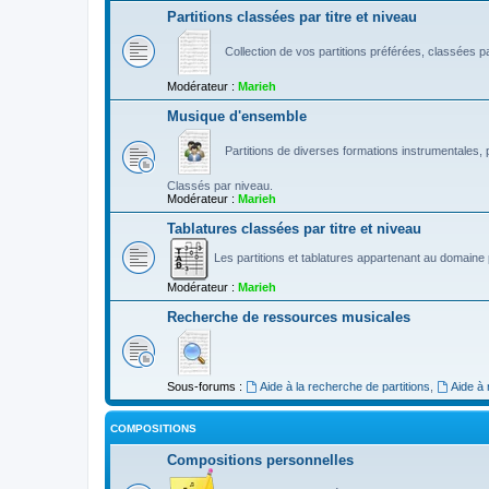
Partitions classées par titre et niveau
Collection de vos partitions préférées, classées par
Modérateur :
Marieh
Musique d'ensemble
Partitions de diverses formations instrumentales, p
Classés par niveau.
Modérateur :
Marieh
Tablatures classées par titre et niveau
Les partitions et tablatures appartenant au domaine p
Modérateur :
Marieh
Recherche de ressources musicales
Sous-forums :
Aide à la recherche de partitions
,
Aide à
COMPOSITIONS
Compositions personnelles