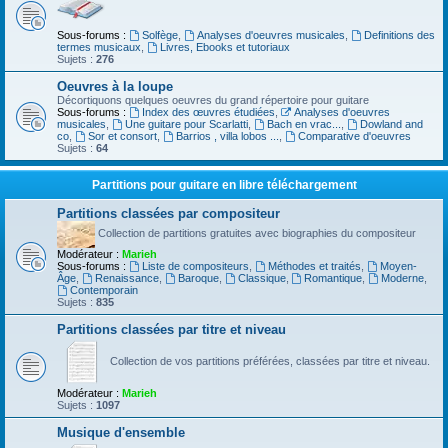
Sous-forums :
Solfège
,
Analyses d'oeuvres musicales
,
Definitions des
termes musicaux
,
Livres, Ebooks et tutoriaux
Sujets :
276
Oeuvres à la loupe
Décortiquons quelques oeuvres du grand répertoire pour guitare
Sous-forums :
Index des œuvres étudiées
,
Analyses d'oeuvres
musicales
,
Une guitare pour Scarlatti
,
Bach en vrac...
,
Dowland and
co
,
Sor et consort
,
Barrios , villa lobos ...
,
Comparative d'oeuvres
Sujets :
64
Partitions pour guitare en libre téléchargement
Partitions classées par compositeur
Collection de partitions gratuites avec biographies du compositeur
Modérateur :
Marieh
Sous-forums :
Liste de compositeurs
,
Méthodes et traités
,
Moyen-
Âge
,
Renaissance
,
Baroque
,
Classique
,
Romantique
,
Moderne
,
Contemporain
Sujets :
835
Partitions classées par titre et niveau
Collection de vos partitions préférées, classées par titre et niveau.
Modérateur :
Marieh
Sujets :
1097
Musique d'ensemble