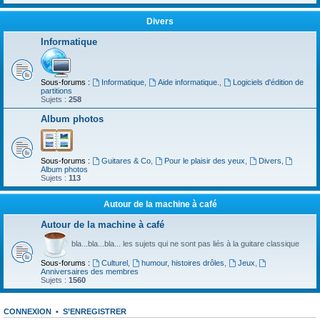
Divers
Informatique
Sous-forums :
Informatique
,
Aide informatique.
,
Logiciels d'édition de
partitions
Sujets :
258
Album photos
Sous-forums :
Guitares & Co
,
Pour le plaisir des yeux
,
Divers
,
Album photos
Sujets :
113
Autour de la machine à café
Autour de la machine à café
bla...bla...bla... les sujets qui ne sont pas liés à la guitare classique
Sous-forums :
Culturel
,
humour, histoires drôles
,
Jeux
,
Anniversaires des membres
Sujets :
1560
CONNEXION
•
S’ENREGISTRER