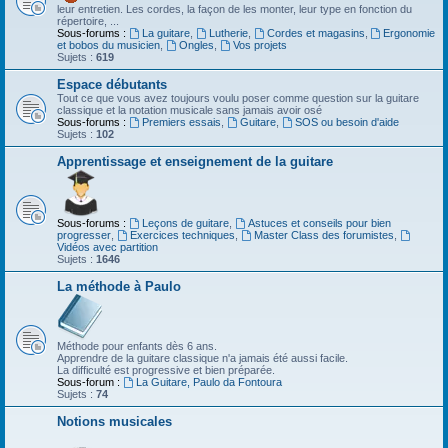
leur entretien. Les cordes, la façon de les monter, leur type en fonction du
répertoire, ...
Sous-forums :
La guitare
,
Lutherie
,
Cordes et magasins
,
Ergonomie
et bobos du musicien
,
Ongles
,
Vos projets
Sujets :
619
Espace débutants
Tout ce que vous avez toujours voulu poser comme question sur la guitare
classique et la notation musicale sans jamais avoir osé
Sous-forums :
Premiers essais
,
Guitare
,
SOS ou besoin d'aide
Sujets :
102
Apprentissage et enseignement de la guitare
Sous-forums :
Leçons de guitare
,
Astuces et conseils pour bien
progresser
,
Exercices techniques
,
Master Class des forumistes
,
Vidéos avec partition
Sujets :
1646
La méthode à Paulo
Méthode pour enfants dès 6 ans.
Apprendre de la guitare classique n'a jamais été aussi facile.
La difficulté est progressive et bien préparée.
Sous-forum :
La Guitare, Paulo da Fontoura
Sujets :
74
Notions musicales