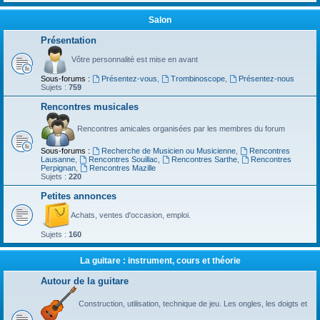
Salon
Présentation
Vôtre personnalité est mise en avant
Sous-forums :
Présentez-vous
,
Trombinoscope
,
Présentez-nous
Sujets :
759
Rencontres musicales
Rencontres amicales organisées par les membres du forum
Sous-forums :
Recherche de Musicien ou Musicienne
,
Rencontres
Lausanne
,
Rencontres Souillac
,
Rencontres Sarthe
,
Rencontres
Perpignan
,
Rencontres Mazille
Sujets :
220
Petites annonces
Achats, ventes d'occasion, emploi.
Sujets :
160
La guitare : instrument, cours et théorie
Autour de la guitare
Construction, utilisation, technique de jeu. Les ongles, les doigts et