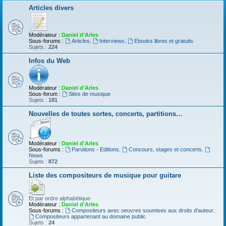
Articles divers
Modérateur :
Daniel d'Arles
Sous-forums :
Articles
,
Interviews
,
Ebooks libres et gratuits
Sujets :
224
Infos du Web
Modérateur :
Daniel d'Arles
Sous-forum :
Sites de musique
Sujets :
181
Nouvelles de toutes sortes, concerts, partitions…
Modérateur :
Daniel d'Arles
Sous-forums :
Parutions - Editions
,
Concours, stages et concerts
,
News
Sujets :
872
Liste des compositeurs de musique pour guitare
Et par ordre alphabétique
Modérateur :
Daniel d'Arles
Sous-forums :
Compositeurs avec oeuvres soumises aux droits d'auteur
,
Compositeurs appartenant au domaine public
Sujets :
24