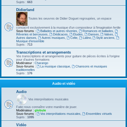
Sujets :
663
Didierland
Toutes les oeuvres de Didier Doguet regroupées, un espace
consacré exclusivement à la musique d'un compositeur à l'imagination fertile
Sous-forums :
Ballades et autres réveries
,
Romances et ballades
,
Rêveries et berceuses
,
Dédicaces
,
Etudes
,
Danses
,
Valses
,
Autres danses
,
Autres musiques
,
Celte
,
Latino
,
Style anciens
,
Musique d’ensemble
Sujets :
713
Transcriptions et arrangements
Vos transcriptions et arrangements pour guitare de pièces écrites à l'origine
pour d'autres formations
Modérateur :
Charango
Sous-forums :
La musique classique
,
Chansons et musiques
traditionnelles
Sujets :
176
Audio et vidéo
Audio
Vos interprétations musicales
Faite-nous connaître votre manière de jouer.
Modérateur :
globule
Sous-forums :
Vos interprétations musicales
,
Ensembles virtuels
Sujets :
1095
Vidéo