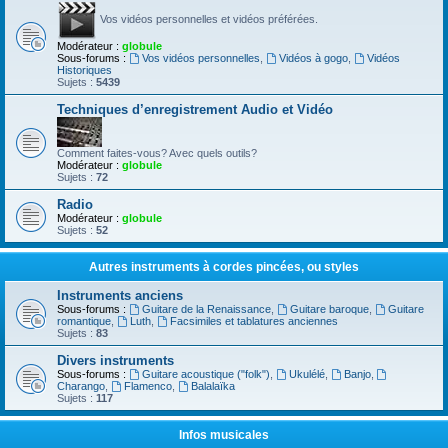
Vos vidéos personnelles et vidéos préférées.
Modérateur :
globule
Sous-forums :
Vos vidéos personnelles
,
Vidéos à gogo
,
Vidéos
Historiques
Sujets :
5439
Techniques d’enregistrement Audio et Vidéo
Comment faites-vous? Avec quels outils?
Modérateur :
globule
Sujets :
72
Radio
Modérateur :
globule
Sujets :
52
Autres instruments à cordes pincées, ou styles
Instruments anciens
Sous-forums :
Guitare de la Renaissance
,
Guitare baroque
,
Guitare
romantique
,
Luth
,
Facsimiles et tablatures anciennes
Sujets :
83
Divers instruments
Sous-forums :
Guitare acoustique ("folk")
,
Ukulélé
,
Banjo
,
Charango
,
Flamenco
,
Balalaïka
Sujets :
117
Infos musicales