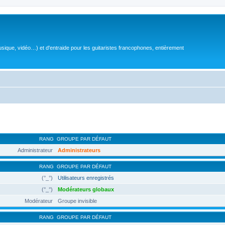
sique, vidéo…) et d'entraide pour les guitaristes francophones, entièrement
RANG
GROUPE PAR DÉFAUT
Administrateur
Administrateurs
RANG
GROUPE PAR DÉFAUT
(°_°)
Utilisateurs enregistrés
(°_°)
Modérateurs globaux
Modérateur
Groupe invisible
RANG
GROUPE PAR DÉFAUT