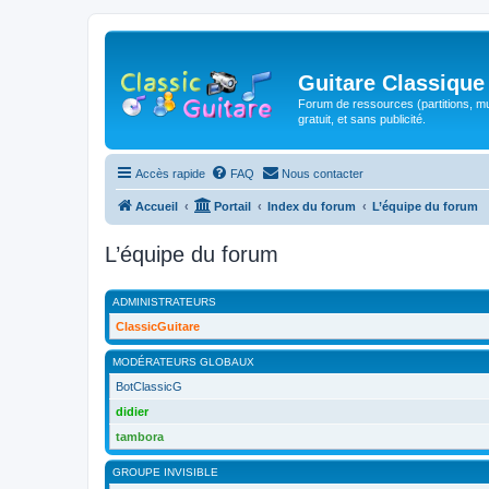
Guitare Classique
Forum de ressources (partitions, mu
gratuit, et sans publicité.
Accès rapide
FAQ
Nous contacter
Accueil
Portail
Index du forum
L’équipe du forum
L’équipe du forum
ADMINISTRATEURS
ClassicGuitare
MODÉRATEURS GLOBAUX
BotClassicG
didier
tambora
GROUPE INVISIBLE