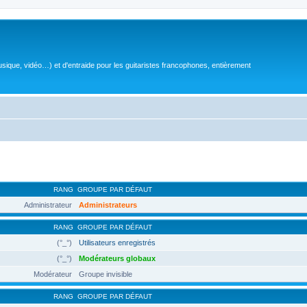
sique, vidéo…) et d'entraide pour les guitaristes francophones, entièrement
RANG
GROUPE PAR DÉFAUT
Administrateur
Administrateurs
RANG
GROUPE PAR DÉFAUT
(°_°)
Utilisateurs enregistrés
(°_°)
Modérateurs globaux
Modérateur
Groupe invisible
RANG
GROUPE PAR DÉFAUT