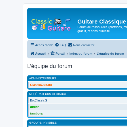
Guitare Classique
Forum de ressources (partitions, mu
gratuit, et sans publicité.
Accès rapide
FAQ
Nous contacter
Accueil
Portail
Index du forum
L’équipe du forum
L’équipe du forum
ADMINISTRATEURS
ClassicGuitare
MODÉRATEURS GLOBAUX
BotClassicG
didier
tambora
GROUPE INVISIBLE