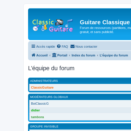
Guitare Classique
Forum de ressources (partitions, mu
gratuit, et sans publicité.
Accès rapide
FAQ
Nous contacter
Accueil
Portail
Index du forum
L’équipe du forum
L’équipe du forum
ADMINISTRATEURS
ClassicGuitare
MODÉRATEURS GLOBAUX
BotClassicG
didier
tambora
GROUPE INVISIBLE