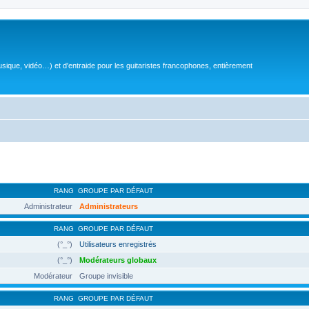
sique, vidéo…) et d'entraide pour les guitaristes francophones, entièrement
RANG
GROUPE PAR DÉFAUT
Administrateur
Administrateurs
RANG
GROUPE PAR DÉFAUT
(°_°)
Utilisateurs enregistrés
(°_°)
Modérateurs globaux
Modérateur
Groupe invisible
RANG
GROUPE PAR DÉFAUT