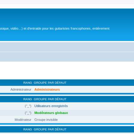
sique, vidéo…) et d'entraide pour les guitaristes francophones, entièrement
RANG
GROUPE PAR DÉFAUT
Administrateur
Administrateurs
RANG
GROUPE PAR DÉFAUT
(°_°)
Utilisateurs enregistrés
(°_°)
Modérateurs globaux
Modérateur
Groupe invisible
RANG
GROUPE PAR DÉFAUT