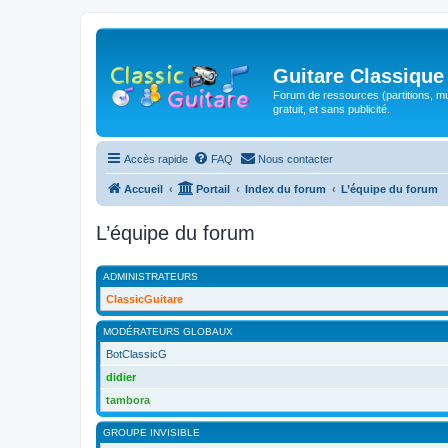
Guitare Classique
Forum de ressources (partitions, mu
gratuit, et sans publicité.
Accès rapide
FAQ
Nous contacter
Accueil
Portail
Index du forum
L’équipe du forum
L’équipe du forum
ADMINISTRATEURS
ClassicGuitare
MODÉRATEURS GLOBAUX
BotClassicG
didier
tambora
GROUPE INVISIBLE