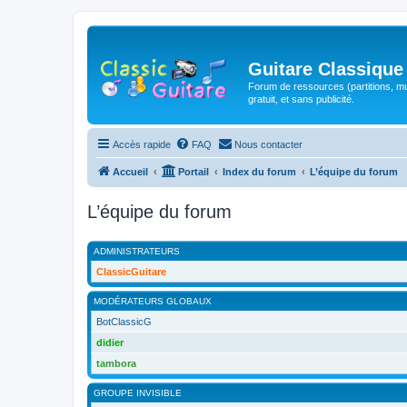
Guitare Classique
Forum de ressources (partitions, mu
gratuit, et sans publicité.
Accès rapide
FAQ
Nous contacter
Accueil
Portail
Index du forum
L’équipe du forum
L’équipe du forum
ADMINISTRATEURS
ClassicGuitare
MODÉRATEURS GLOBAUX
BotClassicG
didier
tambora
GROUPE INVISIBLE