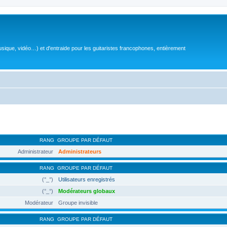
sique, vidéo…) et d'entraide pour les guitaristes francophones, entièrement
RANG
GROUPE PAR DÉFAUT
Administrateur
Administrateurs
RANG
GROUPE PAR DÉFAUT
(°_°)
Utilisateurs enregistrés
(°_°)
Modérateurs globaux
Modérateur
Groupe invisible
RANG
GROUPE PAR DÉFAUT