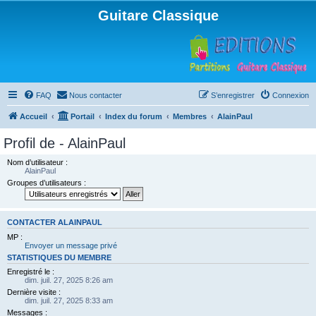
Guitare Classique
FAQ
Nous contacter
S’enregistrer
Connexion
Accueil
Portail
Index du forum
Membres
AlainPaul
Profil de - AlainPaul
Nom d’utilisateur :
AlainPaul
Groupes d’utilisateurs :
CONTACTER ALAINPAUL
MP :
Envoyer un message privé
STATISTIQUES DU MEMBRE
Enregistré le :
dim. juil. 27, 2025 8:26 am
Dernière visite :
dim. juil. 27, 2025 8:33 am
Messages :