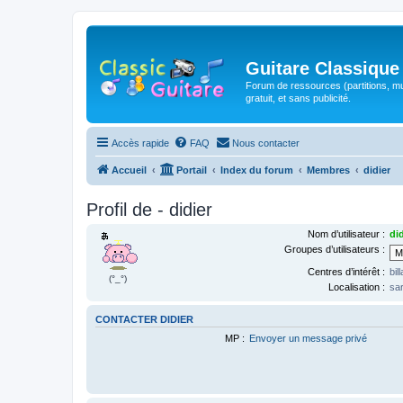
Guitare Classique
Forum de ressources (partitions, mu
gratuit, et sans publicité.
Accès rapide
FAQ
Nous contacter
Accueil
Portail
Index du forum
Membres
didier
Profil de - didier
Nom d’utilisateur :
did
Groupes d’utilisateurs :
Centres d’intérêt :
bil
(°_°)
Localisation :
sa
CONTACTER DIDIER
MP :
Envoyer un message privé