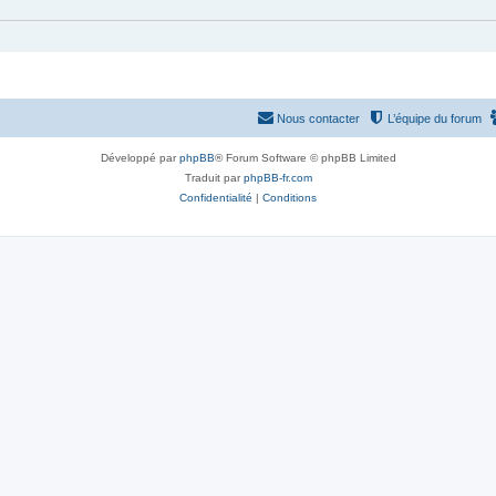
Nous contacter
L’équipe du forum
Développé par
phpBB
® Forum Software © phpBB Limited
Traduit par
phpBB-fr.com
Confidentialité
|
Conditions