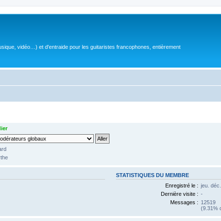
sique, vidéo…) et d'entraide pour les guitaristes francophones, entièrement
ier
lard
rthe
STATISTIQUES DU MEMBRE
Enregistré le :
jeu. déc
Dernière visite :
-
Messages :
12519
(9.31% d