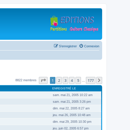
S’enregistrer
Connexion
Page
1
sur
177
1
2
3
4
5
177
Suivante
8822 membres
…
ENREGISTRÉ LE
sam. mai 21, 2005 10:22 am
sam. mai 21, 2005 3:26 pm
dim. mai 22, 2005 8:27 am
jeu. mai 26, 2005 10:48 am
dim. mai 29, 2005 10:30 pm
jeu. juin 02, 2005 6:57 pm