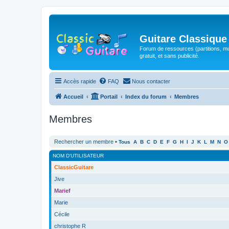
Guitare Classique
Forum de ressources (partitions, mu
gratuit, et sans publicité.
Accès rapide
FAQ
Nous contacter
Accueil
Portail
Index du forum
Membres
Membres
Rechercher un membre
•
Tous
A
B
C
D
E
F
G
H
I
J
K
L
M
N
O
NOM D’UTILISATEUR
ClassicGuitare
Jive
Marief
Marie
Cécile
christophe R