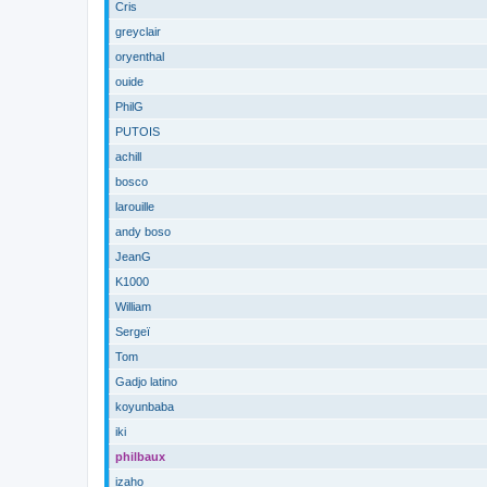
Cris
greyclair
oryenthal
ouide
PhilG
PUTOIS
achill
bosco
larouille
andy boso
JeanG
K1000
William
Sergeï
Tom
Gadjo latino
koyunbaba
iki
philbaux
izaho