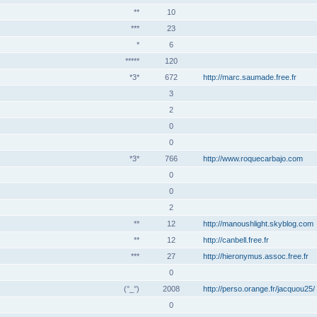
**
10
***
23
*
6
*****
120
*3*
672
http://marc.saumade.free.fr
3
2
0
0
*3*
766
http://www.roquecarbajo.com
0
0
2
**
12
http://manoushlight.skyblog.com
**
12
http://canbell.free.fr
***
27
http://hieronymus.assoc.free.fr
0
(°_°)
2008
http://perso.orange.fr/jacquou25/
0