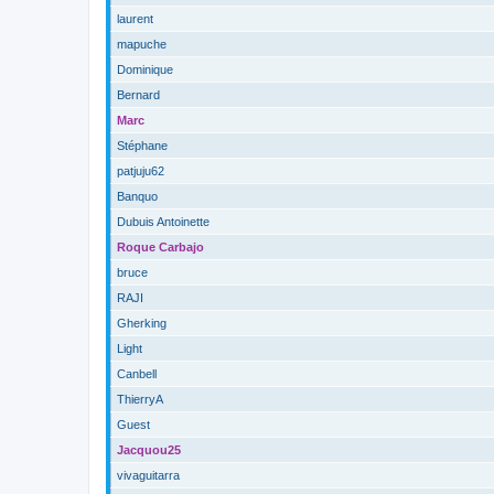
laurent
mapuche
Dominique
Bernard
Marc
Stéphane
patjuju62
Banquo
Dubuis Antoinette
Roque Carbajo
bruce
RAJI
Gherking
Light
Canbell
ThierryA
Guest
Jacquou25
vivaguitarra