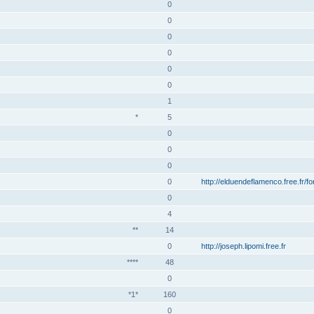
0
0
0
0
0
0
1
*
5
0
0
0
0
http://elduendeflamenco.free.fr/f
0
4
**
14
0
http://joseph.lipomi.free.fr
****
48
0
*1*
160
0