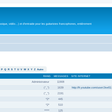
sique, vidéo…) et d'entraide pour les guitaristes francophones, entièrement
P
Q
R
S
T
U
V
W
X
Y
Z
Autre
RANG
MESSAGES
SITE INTERNET
Administrateur
11908
(°_°)
1639
http://fr.youtube.com/user/Jive51
(°_°)
2191
*2*
445
*2*
510
*****
125