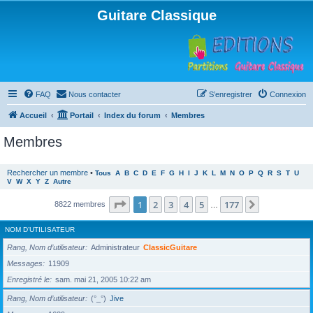
Guitare Classique
FAQ
Nous contacter
S’enregistrer
Connexion
Accueil
Portail
Index du forum
Membres
Membres
Rechercher un membre
•
Tous
A
B
C
D
E
F
G
H
I
J
K
L
M
N
O
P
Q
R
S
T
U
V
W
X
Y
Z
Autre
Page
1
sur
177
1
2
3
4
5
177
Suivante
8822 membres
…
NOM D’UTILISATEUR
Rang, Nom d’utilisateur
Administrateur
ClassicGuitare
Messages
11909
Enregistré le
sam. mai 21, 2005 10:22 am
Rang, Nom d’utilisateur
(°_°)
Jive