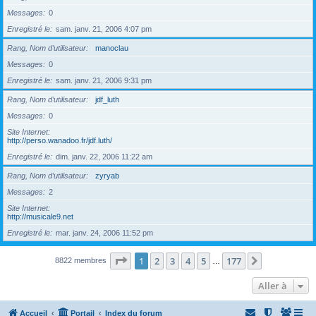
Messages
0
Enregistré le
sam. janv. 21, 2006 4:07 pm
Rang, Nom d’utilisateur
manoclau
Messages
0
Enregistré le
sam. janv. 21, 2006 9:31 pm
Rang, Nom d’utilisateur
jdf_luth
Messages
0
Site Internet
http://perso.wanadoo.fr/jdf.luth/
Enregistré le
dim. janv. 22, 2006 11:22 am
Rang, Nom d’utilisateur
zyryab
Messages
2
Site Internet
http://musicale9.net
Enregistré le
mar. janv. 24, 2006 11:52 pm
Page
1
sur
177
1
2
3
4
5
177
Suivante
8822 membres
…
Aller à
Accueil
Portail
Index du forum