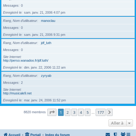
Messages
0
Enregistré le
sam. janv. 21, 2006 4:07 pm
Rang, Nom d’utilisateur
manoclau
Messages
0
Enregistré le
sam. janv. 21, 2006 9:31 pm
Rang, Nom d’utilisateur
jdf_luth
Messages
0
Site Internet
http://perso.wanadoo.fr/jdf.luth/
Enregistré le
dim. janv. 22, 2006 11:22 am
Rang, Nom d’utilisateur
zyryab
Messages
2
Site Internet
http://musicale9.net
Enregistré le
mar. janv. 24, 2006 11:52 pm
Page
1
sur
177
1
2
3
4
5
177
Suivante
8820 membres
…
Aller à
Accueil
Portail
Index du forum