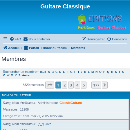
Guitare Classique
FAQ
Nous contacter
S’enregistrer
Connexion
Accueil
Portail
Index du forum
Membres
Membres
Rechercher un membre
•
Tous
A
B
C
D
E
F
G
H
I
J
K
L
M
N
O
P
Q
R
S
T
U
V
W
X
Y
Z
Autre
Page
1
sur
177
1
2
3
4
5
177
Suivante
8820 membres
…
NOM D’UTILISATEUR
Rang, Nom d’utilisateur
Administrateur
ClassicGuitare
Messages
11908
Enregistré le
sam. mai 21, 2005 10:22 am
Rang, Nom d’utilisateur
(°_°)
Jive