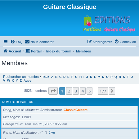
Guitare Classique
FAQ
Nous contacter
S’enregistrer
Connexion
Accueil
Portail
Index du forum
Membres
Membres
Rechercher un membre
•
Tous
A
B
C
D
E
F
G
H
I
J
K
L
M
N
O
P
Q
R
S
T
U
V
W
X
Y
Z
Autre
Page
1
sur
177
1
2
3
4
5
177
Suivante
8823 membres
…
NOM D’UTILISATEUR
Rang, Nom d’utilisateur
Administrateur
ClassicGuitare
Messages
11909
Enregistré le
sam. mai 21, 2005 10:22 am
Rang, Nom d’utilisateur
(°_°)
Jive