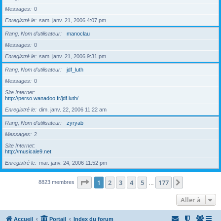
Messages
0
Enregistré le
sam. janv. 21, 2006 4:07 pm
Rang, Nom d’utilisateur
manoclau
Messages
0
Enregistré le
sam. janv. 21, 2006 9:31 pm
Rang, Nom d’utilisateur
jdf_luth
Messages
0
Site Internet
http://perso.wanadoo.fr/jdf.luth/
Enregistré le
dim. janv. 22, 2006 11:22 am
Rang, Nom d’utilisateur
zyryab
Messages
2
Site Internet
http://musicale9.net
Enregistré le
mar. janv. 24, 2006 11:52 pm
Page
1
sur
177
1
2
3
4
5
177
Suivante
8823 membres
…
Aller à
Accueil
Portail
Index du forum