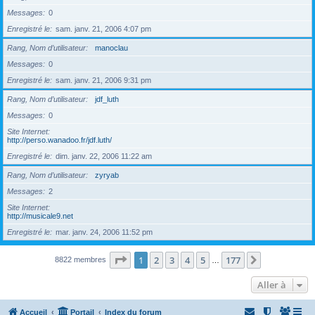
Messages
0
Enregistré le
sam. janv. 21, 2006 4:07 pm
Rang, Nom d’utilisateur
manoclau
Messages
0
Enregistré le
sam. janv. 21, 2006 9:31 pm
Rang, Nom d’utilisateur
jdf_luth
Messages
0
Site Internet
http://perso.wanadoo.fr/jdf.luth/
Enregistré le
dim. janv. 22, 2006 11:22 am
Rang, Nom d’utilisateur
zyryab
Messages
2
Site Internet
http://musicale9.net
Enregistré le
mar. janv. 24, 2006 11:52 pm
Page
1
sur
177
1
2
3
4
5
177
Suivante
8822 membres
…
Aller à
Accueil
Portail
Index du forum