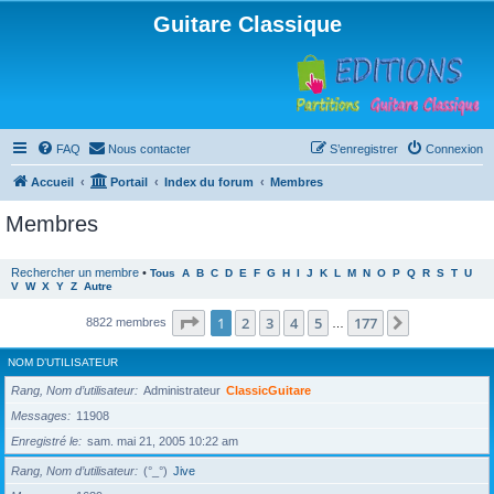
Guitare Classique
FAQ
Nous contacter
S’enregistrer
Connexion
Accueil
Portail
Index du forum
Membres
Membres
Rechercher un membre
•
Tous
A
B
C
D
E
F
G
H
I
J
K
L
M
N
O
P
Q
R
S
T
U
V
W
X
Y
Z
Autre
Page
1
sur
177
1
2
3
4
5
177
Suivante
8822 membres
…
NOM D’UTILISATEUR
Rang, Nom d’utilisateur
Administrateur
ClassicGuitare
Messages
11908
Enregistré le
sam. mai 21, 2005 10:22 am
Rang, Nom d’utilisateur
(°_°)
Jive