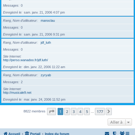
Messages
0
Enregistré le
sam. janv. 21, 2006 4:07 pm
Rang, Nom d’utilisateur
manoclau
Messages
0
Enregistré le
sam. janv. 21, 2006 9:31 pm
Rang, Nom d’utilisateur
jdf_luth
Messages
0
Site Internet
http://perso.wanadoo.fr/jdf.luth/
Enregistré le
dim. janv. 22, 2006 11:22 am
Rang, Nom d’utilisateur
zyryab
Messages
2
Site Internet
http://musicale9.net
Enregistré le
mar. janv. 24, 2006 11:52 pm
Page
1
sur
177
1
2
3
4
5
177
Suivante
8822 membres
…
Aller à
Accueil
Portail
Index du forum