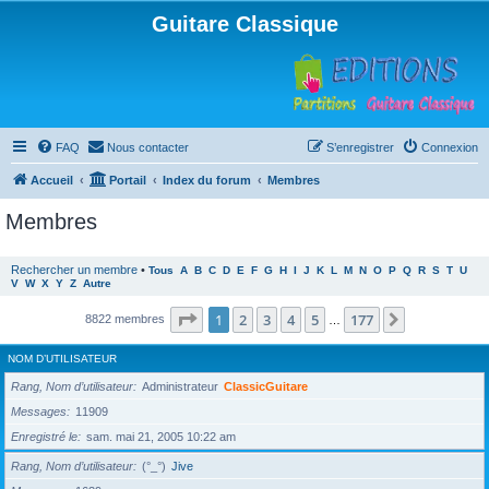
Guitare Classique
FAQ
Nous contacter
S’enregistrer
Connexion
Accueil
Portail
Index du forum
Membres
Membres
Rechercher un membre
•
Tous
A
B
C
D
E
F
G
H
I
J
K
L
M
N
O
P
Q
R
S
T
U
V
W
X
Y
Z
Autre
Page
1
sur
177
1
2
3
4
5
177
Suivante
8822 membres
…
NOM D’UTILISATEUR
Rang, Nom d’utilisateur
Administrateur
ClassicGuitare
Messages
11909
Enregistré le
sam. mai 21, 2005 10:22 am
Rang, Nom d’utilisateur
(°_°)
Jive