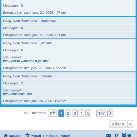
Messages
0
Enregistré le
sam. janv. 21, 2006 4:07 pm
Rang, Nom d’utilisateur
manoclau
Messages
0
Enregistré le
sam. janv. 21, 2006 9:31 pm
Rang, Nom d’utilisateur
jdf_luth
Messages
0
Site Internet
http://perso.wanadoo.fr/jdf.luth/
Enregistré le
dim. janv. 22, 2006 11:22 am
Rang, Nom d’utilisateur
zyryab
Messages
2
Site Internet
http://musicale9.net
Enregistré le
mar. janv. 24, 2006 11:52 pm
Page
1
sur
177
1
2
3
4
5
177
Suivante
8822 membres
…
Aller à
Accueil
Portail
Index du forum