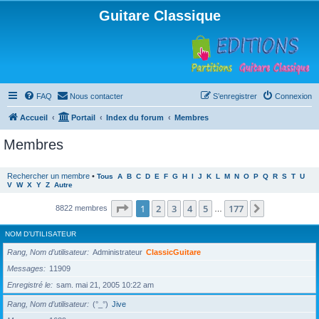
Guitare Classique
FAQ
Nous contacter
S’enregistrer
Connexion
Accueil
Portail
Index du forum
Membres
Membres
Rechercher un membre
•
Tous
A
B
C
D
E
F
G
H
I
J
K
L
M
N
O
P
Q
R
S
T
U
V
W
X
Y
Z
Autre
Page
1
sur
177
1
2
3
4
5
177
Suivante
8822 membres
…
NOM D’UTILISATEUR
Rang, Nom d’utilisateur
Administrateur
ClassicGuitare
Messages
11909
Enregistré le
sam. mai 21, 2005 10:22 am
Rang, Nom d’utilisateur
(°_°)
Jive