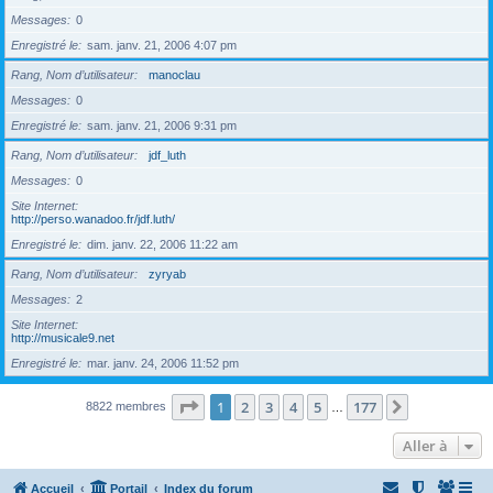
Messages
0
Enregistré le
sam. janv. 21, 2006 4:07 pm
Rang, Nom d’utilisateur
manoclau
Messages
0
Enregistré le
sam. janv. 21, 2006 9:31 pm
Rang, Nom d’utilisateur
jdf_luth
Messages
0
Site Internet
http://perso.wanadoo.fr/jdf.luth/
Enregistré le
dim. janv. 22, 2006 11:22 am
Rang, Nom d’utilisateur
zyryab
Messages
2
Site Internet
http://musicale9.net
Enregistré le
mar. janv. 24, 2006 11:52 pm
Page
1
sur
177
1
2
3
4
5
177
Suivante
8822 membres
…
Aller à
Accueil
Portail
Index du forum