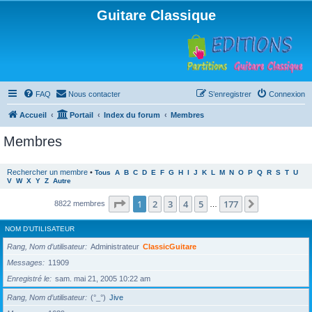
Guitare Classique
FAQ
Nous contacter
S’enregistrer
Connexion
Accueil
Portail
Index du forum
Membres
Membres
Rechercher un membre
•
Tous
A
B
C
D
E
F
G
H
I
J
K
L
M
N
O
P
Q
R
S
T
U
V
W
X
Y
Z
Autre
Page
1
sur
177
1
2
3
4
5
177
Suivante
8822 membres
…
NOM D’UTILISATEUR
Rang, Nom d’utilisateur
Administrateur
ClassicGuitare
Messages
11909
Enregistré le
sam. mai 21, 2005 10:22 am
Rang, Nom d’utilisateur
(°_°)
Jive