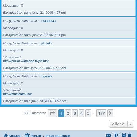
Messages
0
Enregistré le
sam. janv. 21, 2006 4:07 pm
Rang, Nom d’utilisateur
manoclau
Messages
0
Enregistré le
sam. janv. 21, 2006 9:31 pm
Rang, Nom d’utilisateur
jdf_luth
Messages
0
Site Internet
http://perso.wanadoo.fr/jdf.luth/
Enregistré le
dim. janv. 22, 2006 11:22 am
Rang, Nom d’utilisateur
zyryab
Messages
2
Site Internet
http://musicale9.net
Enregistré le
mar. janv. 24, 2006 11:52 pm
Page
1
sur
177
1
2
3
4
5
177
Suivante
8822 membres
…
Aller à
Accueil
Portail
Index du forum