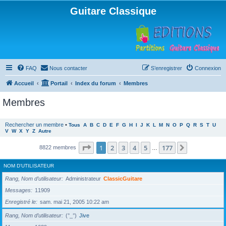
Guitare Classique
FAQ
Nous contacter
S’enregistrer
Connexion
Accueil
Portail
Index du forum
Membres
Membres
Rechercher un membre
•
Tous
A
B
C
D
E
F
G
H
I
J
K
L
M
N
O
P
Q
R
S
T
U
V
W
X
Y
Z
Autre
Page
1
sur
177
1
2
3
4
5
177
Suivante
8822 membres
…
NOM D’UTILISATEUR
Rang, Nom d’utilisateur
Administrateur
ClassicGuitare
Messages
11909
Enregistré le
sam. mai 21, 2005 10:22 am
Rang, Nom d’utilisateur
(°_°)
Jive