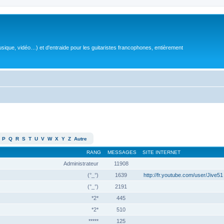
sique, vidéo…) et d'entraide pour les guitaristes francophones, entièrement
P
Q
R
S
T
U
V
W
X
Y
Z
Autre
RANG
MESSAGES
SITE INTERNET
Administrateur
11908
(°_°)
1639
http://fr.youtube.com/user/Jive51
(°_°)
2191
*2*
445
*2*
510
*****
125