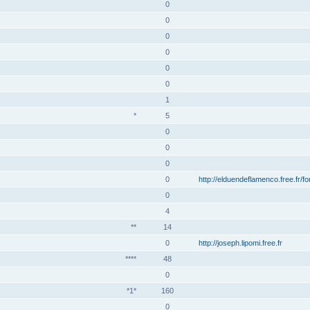
0
0
0
0
0
0
1
*
5
0
0
0
0
http://elduendeflamenco.free.fr/f
0
4
**
14
0
http://joseph.lipomi.free.fr
****
48
0
*1*
160
0