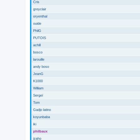
Cris
greyclair
oryenthal
ouide
PhilG
PUTOIS
achill
bosco
larouille
andy boso
JeanG
K1000
William
Sergeï
Tom
Gadjo latino
koyunbaba
iki
philbaux
izaho