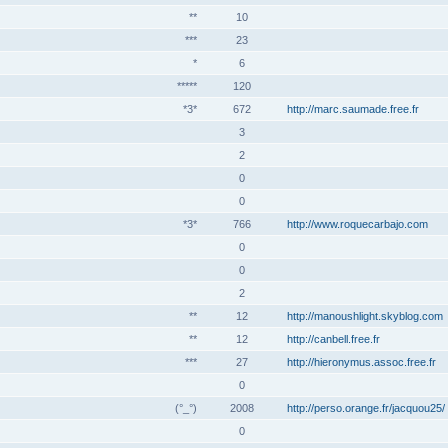
**
10
***
23
*
6
*****
120
*3*
672
http://marc.saumade.free.fr
3
2
0
0
*3*
766
http://www.roquecarbajo.com
0
0
2
**
12
http://manoushlight.skyblog.com
**
12
http://canbell.free.fr
***
27
http://hieronymus.assoc.free.fr
0
(°_°)
2008
http://perso.orange.fr/jacquou25/
0