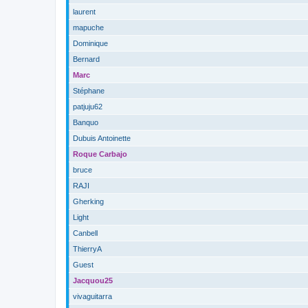
laurent
mapuche
Dominique
Bernard
Marc
Stéphane
patjuju62
Banquo
Dubuis Antoinette
Roque Carbajo
bruce
RAJI
Gherking
Light
Canbell
ThierryA
Guest
Jacquou25
vivaguitarra