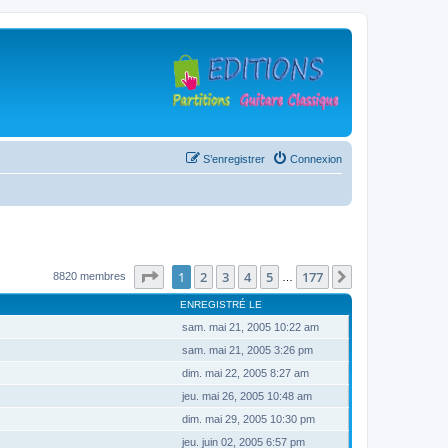
S’enregistrer
Connexion
Page
1
sur
177
1
2
3
4
5
177
Suivante
8820 membres
…
ENREGISTRÉ LE
sam. mai 21, 2005 10:22 am
sam. mai 21, 2005 3:26 pm
dim. mai 22, 2005 8:27 am
jeu. mai 26, 2005 10:48 am
dim. mai 29, 2005 10:30 pm
jeu. juin 02, 2005 6:57 pm