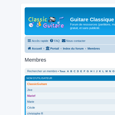
Guitare Classique
Forum de ressources (partitions, mu
gratuit, et sans publicité.
Accès rapide
FAQ
Nous contacter
Accueil
Portail
Index du forum
Membres
Membres
Rechercher un membre
•
Tous
A
B
C
D
E
F
G
H
I
J
K
L
M
N
O
NOM D’UTILISATEUR
ClassicGuitare
Jive
Marief
Marie
Cécile
christophe R