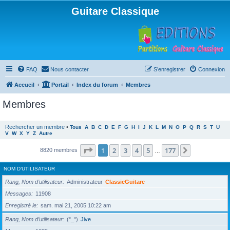
Guitare Classique
FAQ
Nous contacter
S’enregistrer
Connexion
Accueil
Portail
Index du forum
Membres
Membres
Rechercher un membre
•
Tous
A
B
C
D
E
F
G
H
I
J
K
L
M
N
O
P
Q
R
S
T
U
V
W
X
Y
Z
Autre
Page
1
sur
177
1
2
3
4
5
177
Suivante
8820 membres
…
NOM D’UTILISATEUR
Rang, Nom d’utilisateur
Administrateur
ClassicGuitare
Messages
11908
Enregistré le
sam. mai 21, 2005 10:22 am
Rang, Nom d’utilisateur
(°_°)
Jive