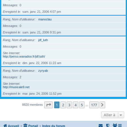
Messages
0
Enregistré le
sam. janv. 21, 2006 4:07 pm
Rang, Nom d’utilisateur
manoclau
Messages
0
Enregistré le
sam. janv. 21, 2006 9:31 pm
Rang, Nom d’utilisateur
jdf_luth
Messages
0
Site Internet
http://perso.wanadoo.fr/jdf.luth/
Enregistré le
dim. janv. 22, 2006 11:22 am
Rang, Nom d’utilisateur
zyryab
Messages
2
Site Internet
http://musicale9.net
Enregistré le
mar. janv. 24, 2006 11:52 pm
Page
1
sur
177
1
2
3
4
5
177
Suivante
8820 membres
…
Aller à
Accueil
Portail
Index du forum