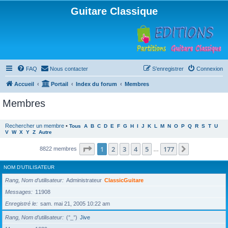
Guitare Classique
FAQ
Nous contacter
S’enregistrer
Connexion
Accueil
Portail
Index du forum
Membres
Membres
Rechercher un membre
•
Tous
A
B
C
D
E
F
G
H
I
J
K
L
M
N
O
P
Q
R
S
T
U
V
W
X
Y
Z
Autre
Page
1
sur
177
1
2
3
4
5
177
Suivante
8822 membres
…
NOM D’UTILISATEUR
Rang, Nom d’utilisateur
Administrateur
ClassicGuitare
Messages
11908
Enregistré le
sam. mai 21, 2005 10:22 am
Rang, Nom d’utilisateur
(°_°)
Jive