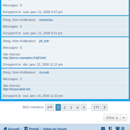
Messages
0
Enregistré le
sam. janv. 21, 2006 4:07 pm
Rang, Nom d’utilisateur
manoclau
Messages
0
Enregistré le
sam. janv. 21, 2006 9:31 pm
Rang, Nom d’utilisateur
jdf_luth
Messages
0
Site Internet
http://perso.wanadoo.fr/jdf.luth/
Enregistré le
dim. janv. 22, 2006 11:22 am
Rang, Nom d’utilisateur
zyryab
Messages
2
Site Internet
http://musicale9.net
Enregistré le
mar. janv. 24, 2006 11:52 pm
Page
1
sur
177
1
2
3
4
5
177
Suivante
8822 membres
…
Aller à
Accueil
Portail
Index du forum