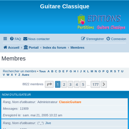
Guitare Classique
FAQ
Nous contacter
S’enregistrer
Connexion
Accueil
Portail
Index du forum
Membres
Membres
Rechercher un membre
•
Tous
A
B
C
D
E
F
G
H
I
J
K
L
M
N
O
P
Q
R
S
T
U
V
W
X
Y
Z
Autre
Page
1
sur
177
1
2
3
4
5
177
Suivante
8822 membres
…
NOM D’UTILISATEUR
Rang, Nom d’utilisateur
Administrateur
ClassicGuitare
Messages
11909
Enregistré le
sam. mai 21, 2005 10:22 am
Rang, Nom d’utilisateur
(°_°)
Jive