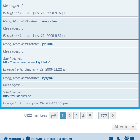
Messages
0
Enregistré le
sam. janv. 21, 2006 4:07 pm
Rang, Nom d’utilisateur
manoclau
Messages
0
Enregistré le
sam. janv. 21, 2006 9:31 pm
Rang, Nom d’utilisateur
jdf_luth
Messages
0
Site Internet
http://perso.wanadoo.fr/jdf.luth/
Enregistré le
dim. janv. 22, 2006 11:22 am
Rang, Nom d’utilisateur
zyryab
Messages
2
Site Internet
http://musicale9.net
Enregistré le
mar. janv. 24, 2006 11:52 pm
Page
1
sur
177
1
2
3
4
5
177
Suivante
8822 membres
…
Aller à
Accueil
Portail
Index du forum