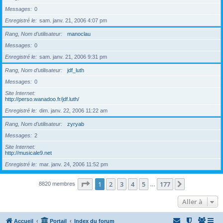
Messages
0
Enregistré le
sam. janv. 21, 2006 4:07 pm
Rang, Nom d’utilisateur
manoclau
Messages
0
Enregistré le
sam. janv. 21, 2006 9:31 pm
Rang, Nom d’utilisateur
jdf_luth
Messages
0
Site Internet
http://perso.wanadoo.fr/jdf.luth/
Enregistré le
dim. janv. 22, 2006 11:22 am
Rang, Nom d’utilisateur
zyryab
Messages
2
Site Internet
http://musicale9.net
Enregistré le
mar. janv. 24, 2006 11:52 pm
Page
1
sur
177
1
2
3
4
5
177
Suivante
8820 membres
…
Aller à
Accueil
Portail
Index du forum