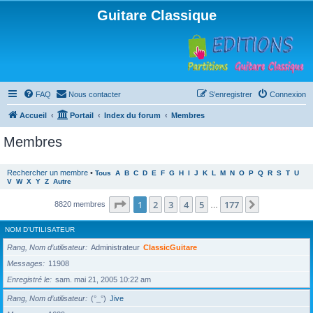
Guitare Classique
FAQ
Nous contacter
S’enregistrer
Connexion
Accueil
Portail
Index du forum
Membres
Membres
Rechercher un membre
•
Tous
A
B
C
D
E
F
G
H
I
J
K
L
M
N
O
P
Q
R
S
T
U
V
W
X
Y
Z
Autre
Page
1
sur
177
1
2
3
4
5
177
Suivante
8820 membres
…
NOM D’UTILISATEUR
Rang, Nom d’utilisateur
Administrateur
ClassicGuitare
Messages
11908
Enregistré le
sam. mai 21, 2005 10:22 am
Rang, Nom d’utilisateur
(°_°)
Jive