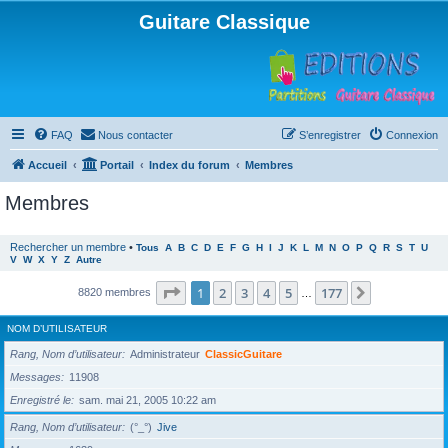
Guitare Classique
FAQ
Nous contacter
S’enregistrer
Connexion
Accueil
Portail
Index du forum
Membres
Membres
Rechercher un membre
•
Tous
A
B
C
D
E
F
G
H
I
J
K
L
M
N
O
P
Q
R
S
T
U
V
W
X
Y
Z
Autre
Page
1
sur
177
1
2
3
4
5
177
Suivante
8820 membres
…
NOM D’UTILISATEUR
Rang, Nom d’utilisateur
Administrateur
ClassicGuitare
Messages
11908
Enregistré le
sam. mai 21, 2005 10:22 am
Rang, Nom d’utilisateur
(°_°)
Jive