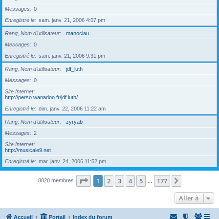
Messages
0
Enregistré le
sam. janv. 21, 2006 4:07 pm
Rang, Nom d’utilisateur
manoclau
Messages
0
Enregistré le
sam. janv. 21, 2006 9:31 pm
Rang, Nom d’utilisateur
jdf_luth
Messages
0
Site Internet
http://perso.wanadoo.fr/jdf.luth/
Enregistré le
dim. janv. 22, 2006 11:22 am
Rang, Nom d’utilisateur
zyryab
Messages
2
Site Internet
http://musicale9.net
Enregistré le
mar. janv. 24, 2006 11:52 pm
Page
1
sur
177
1
2
3
4
5
177
Suivante
8820 membres
…
Aller à
Accueil
Portail
Index du forum