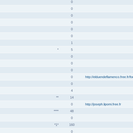
0
0
0
0
0
0
1
*
5
0
0
0
0
http://elduendeflamenco.free.fr/f
0
4
**
14
0
http://joseph.lipomi.free.fr
****
48
0
*1*
160
0