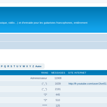
sique, vidéo…) et d'entraide pour les guitaristes francophones, entièrement
P
Q
R
S
T
U
V
W
X
Y
Z
Autre
RANG
MESSAGES
SITE INTERNET
Administrateur
11908
(°_°)
1639
http://fr.youtube.com/user/Jive51
(°_°)
2191
*2*
445
*2*
510
*****
125