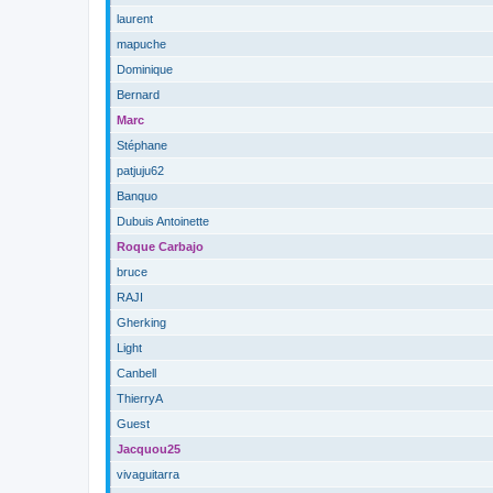
laurent
mapuche
Dominique
Bernard
Marc
Stéphane
patjuju62
Banquo
Dubuis Antoinette
Roque Carbajo
bruce
RAJI
Gherking
Light
Canbell
ThierryA
Guest
Jacquou25
vivaguitarra