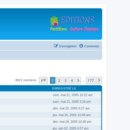
S’enregistrer
Connexion
Page
1
sur
177
1
2
3
4
5
177
Suivante
8821 membres
…
ENREGISTRÉ LE
sam. mai 21, 2005 10:22 am
sam. mai 21, 2005 3:26 pm
dim. mai 22, 2005 8:27 am
jeu. mai 26, 2005 10:48 am
dim. mai 29, 2005 10:30 pm
jeu. juin 02, 2005 6:57 pm