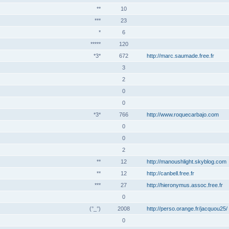
**
10
***
23
*
6
*****
120
*3*
672
http://marc.saumade.free.fr
3
2
0
0
*3*
766
http://www.roquecarbajo.com
0
0
2
**
12
http://manoushlight.skyblog.com
**
12
http://canbell.free.fr
***
27
http://hieronymus.assoc.free.fr
0
(°_°)
2008
http://perso.orange.fr/jacquou25/
0