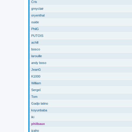
Cris
greyclair
oryenthal
ouide
PhilG
PUTOIS
achill
bosco
larouille
andy boso
JeanG
K1000
William
Sergeï
Tom
Gadjo latino
koyunbaba
iki
philbaux
izaho