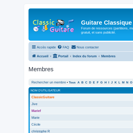
Guitare Classique
Forum de ressources (partitions, mu
gratuit, et sans publicité.
Accès rapide
FAQ
Nous contacter
Accueil
Portail
Index du forum
Membres
Membres
Rechercher un membre
•
Tous
A
B
C
D
E
F
G
H
I
J
K
L
M
N
O
NOM D’UTILISATEUR
ClassicGuitare
Jive
Marief
Marie
Cécile
christophe R