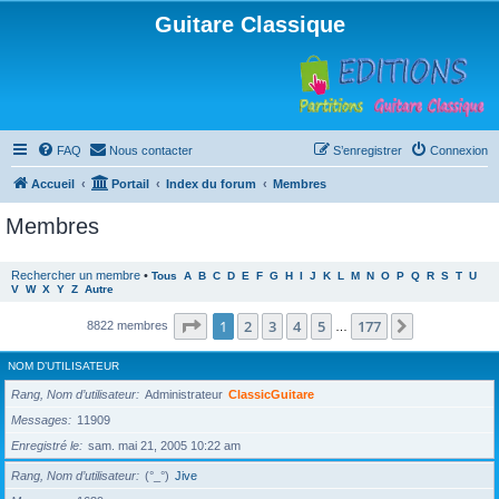
Guitare Classique
FAQ
Nous contacter
S’enregistrer
Connexion
Accueil
Portail
Index du forum
Membres
Membres
Rechercher un membre
•
Tous
A
B
C
D
E
F
G
H
I
J
K
L
M
N
O
P
Q
R
S
T
U
V
W
X
Y
Z
Autre
Page
1
sur
177
1
2
3
4
5
177
Suivante
8822 membres
…
NOM D’UTILISATEUR
Rang, Nom d’utilisateur
Administrateur
ClassicGuitare
Messages
11909
Enregistré le
sam. mai 21, 2005 10:22 am
Rang, Nom d’utilisateur
(°_°)
Jive