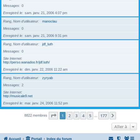
Messages
0
Enregistré le
sam. janv. 21, 2006 4:07 pm
Rang, Nom d’utilisateur
manoclau
Messages
0
Enregistré le
sam. janv. 21, 2006 9:31 pm
Rang, Nom d’utilisateur
jdf_luth
Messages
0
Site Internet
http://perso.wanadoo.fr/jdf.luth/
Enregistré le
dim. janv. 22, 2006 11:22 am
Rang, Nom d’utilisateur
zyryab
Messages
2
Site Internet
http://musicale9.net
Enregistré le
mar. janv. 24, 2006 11:52 pm
Page
1
sur
177
1
2
3
4
5
177
Suivante
8822 membres
…
Aller à
Accueil
Portail
Index du forum