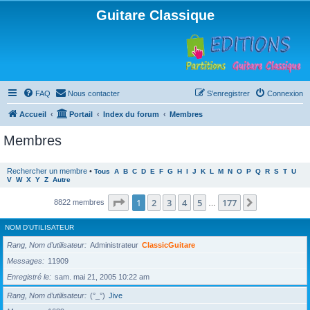
Guitare Classique
FAQ
Nous contacter
S’enregistrer
Connexion
Accueil
Portail
Index du forum
Membres
Membres
Rechercher un membre
•
Tous
A
B
C
D
E
F
G
H
I
J
K
L
M
N
O
P
Q
R
S
T
U
V
W
X
Y
Z
Autre
Page
1
sur
177
1
2
3
4
5
177
Suivante
8822 membres
…
NOM D’UTILISATEUR
Rang, Nom d’utilisateur
Administrateur
ClassicGuitare
Messages
11909
Enregistré le
sam. mai 21, 2005 10:22 am
Rang, Nom d’utilisateur
(°_°)
Jive