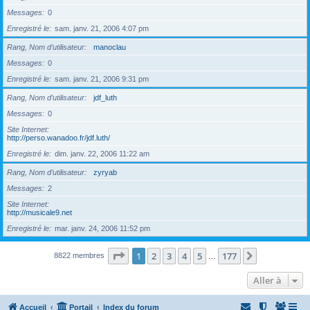
Messages
0
Enregistré le
sam. janv. 21, 2006 4:07 pm
Rang, Nom d’utilisateur
manoclau
Messages
0
Enregistré le
sam. janv. 21, 2006 9:31 pm
Rang, Nom d’utilisateur
jdf_luth
Messages
0
Site Internet
http://perso.wanadoo.fr/jdf.luth/
Enregistré le
dim. janv. 22, 2006 11:22 am
Rang, Nom d’utilisateur
zyryab
Messages
2
Site Internet
http://musicale9.net
Enregistré le
mar. janv. 24, 2006 11:52 pm
Page
1
sur
177
1
2
3
4
5
177
Suivante
8822 membres
…
Aller à
Accueil
Portail
Index du forum