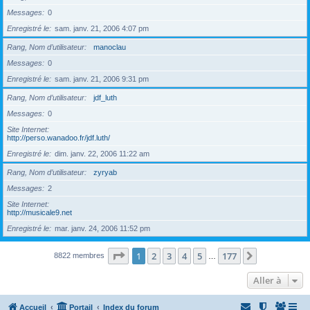
Messages
0
Enregistré le
sam. janv. 21, 2006 4:07 pm
Rang, Nom d’utilisateur
manoclau
Messages
0
Enregistré le
sam. janv. 21, 2006 9:31 pm
Rang, Nom d’utilisateur
jdf_luth
Messages
0
Site Internet
http://perso.wanadoo.fr/jdf.luth/
Enregistré le
dim. janv. 22, 2006 11:22 am
Rang, Nom d’utilisateur
zyryab
Messages
2
Site Internet
http://musicale9.net
Enregistré le
mar. janv. 24, 2006 11:52 pm
Page
1
sur
177
1
2
3
4
5
177
Suivante
8822 membres
…
Aller à
Accueil
Portail
Index du forum