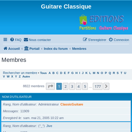
Guitare Classique
FAQ
Nous contacter
S’enregistrer
Connexion
Accueil
Portail
Index du forum
Membres
Membres
Rechercher un membre
•
Tous
A
B
C
D
E
F
G
H
I
J
K
L
M
N
O
P
Q
R
S
T
U
V
W
X
Y
Z
Autre
Page
1
sur
177
1
2
3
4
5
177
Suivante
8822 membres
…
NOM D’UTILISATEUR
Rang, Nom d’utilisateur
Administrateur
ClassicGuitare
Messages
11909
Enregistré le
sam. mai 21, 2005 10:22 am
Rang, Nom d’utilisateur
(°_°)
Jive