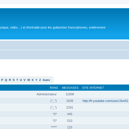
sique, vidéo…) et d'entraide pour les guitaristes francophones, entièrement
P
Q
R
S
T
U
V
W
X
Y
Z
Autre
RANG
MESSAGES
SITE INTERNET
Administrateur
11908
(°_°)
1639
http://fr.youtube.com/user/Jive51
(°_°)
2191
*2*
445
*2*
510
*****
125