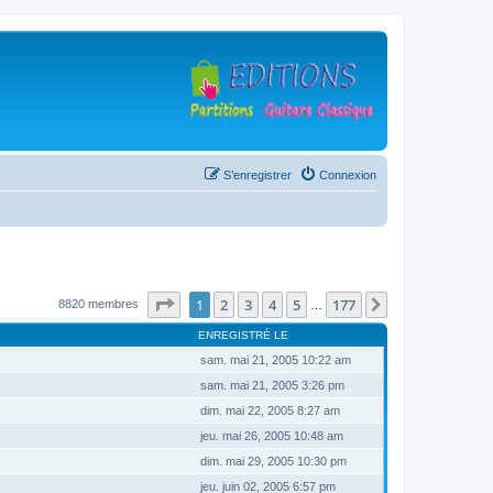
S’enregistrer
Connexion
Page
1
sur
177
1
2
3
4
5
177
Suivante
8820 membres
…
ENREGISTRÉ LE
sam. mai 21, 2005 10:22 am
sam. mai 21, 2005 3:26 pm
dim. mai 22, 2005 8:27 am
jeu. mai 26, 2005 10:48 am
dim. mai 29, 2005 10:30 pm
jeu. juin 02, 2005 6:57 pm