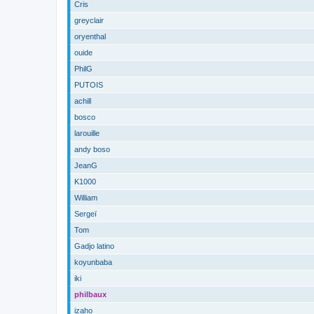
Cris
greyclair
oryenthal
ouide
PhilG
PUTOIS
achill
bosco
larouille
andy boso
JeanG
K1000
William
Sergeï
Tom
Gadjo latino
koyunbaba
iki
philbaux
izaho