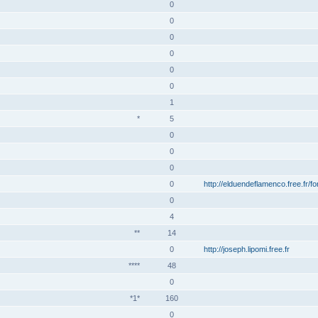
0
0
0
0
0
0
1
*
5
0
0
0
0
http://elduendeflamenco.free.fr/f
0
4
**
14
0
http://joseph.lipomi.free.fr
****
48
0
*1*
160
0