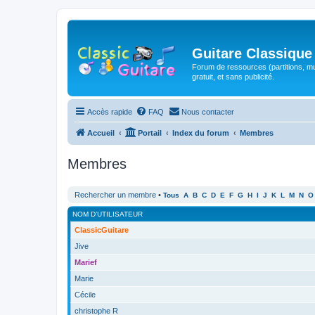
Guitare Classique
Forum de ressources (partitions, mu
gratuit, et sans publicité.
Accès rapide
FAQ
Nous contacter
Accueil
Portail
Index du forum
Membres
Membres
Rechercher un membre
•
Tous
A
B
C
D
E
F
G
H
I
J
K
L
M
N
O
NOM D’UTILISATEUR
ClassicGuitare
Jive
Marief
Marie
Cécile
christophe R