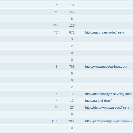
**
10
***
23
*
6
*****
120
*3*
672
http://marc.saumade.free.fr
3
2
0
0
*3*
766
http://www.roquecarbajo.com
0
0
2
**
12
http://manoushlight.skyblog.com
**
12
http://canbell.free.fr
***
27
http://hieronymus.assoc.free.fr
0
(°_°)
2008
http://perso.orange.fr/jacquou25/
0