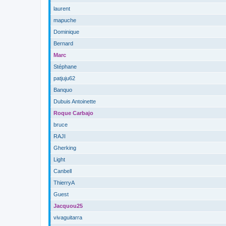
laurent
mapuche
Dominique
Bernard
Marc
Stéphane
patjuju62
Banquo
Dubuis Antoinette
Roque Carbajo
bruce
RAJI
Gherking
Light
Canbell
ThierryA
Guest
Jacquou25
vivaguitarra