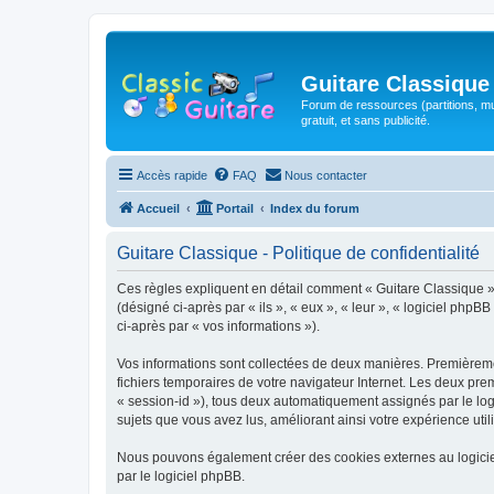
Guitare Classique
Forum de ressources (partitions, mu
gratuit, et sans publicité.
Accès rapide
FAQ
Nous contacter
Accueil
Portail
Index du forum
Guitare Classique - Politique de confidentialité
Ces règles expliquent en détail comment « Guitare Classique » et
(désigné ci-après par « ils », « eux », « leur », « logiciel php
ci-après par « vos informations »).
Vos informations sont collectées de deux manières. Premièrement
fichiers temporaires de votre navigateur Internet. Les deux prem
« session-id »), tous deux automatiquement assignés par le logi
sujets que vous avez lus, améliorant ainsi votre expérience utili
Nous pouvons également créer des cookies externes au logicie
par le logiciel phpBB.