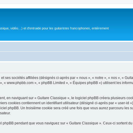
sique, vidéo…) et d'entraide pour les guitaristes francophones, entièrement
 ses sociétés affiliées (désignés ci-après par « nous », « notre », « nos », « Guit
BB », « www.phpbb.com », « phpBB Limited », « Équipes phpBB ») utilisent les informat
, en naviguant sur « Guitare Classique », le logiciel phpBB créera plusieurs cookie
iers cookies contiennent un identifiant utilisateur (désigné ci-après par « user-id 
ciel phpBB. Un troisième cookie sera créé une fois que vous aurez parcouru les suj
sateur.
l phpBB pendant que vous naviguez sur « Guitare Classique ». Ceux-ci sortent du