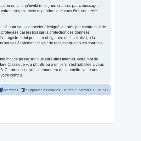
ication en tant qu’invité (désignée ci-après par « messages
ès votre enregistrement et pendant que vous êtes connecté
ilisé pour vous connecter (désigné ci-après par « votre mot de
t protégées par les lois sur la protection des données
enregistrement peut être obligatoire ou facultative, à la
us pouvez également choisir de recevoir ou non les courriels
e mot de passe sur plusieurs sites Internet. Votre mot de
are Classique », à phpBB ou à un tiers n’est habilitée à vous
 phpBB. Ce processus vous demandera de soumettre votre nom
 votre compte.
Membres
Supprimer les cookies
Heures au format
UTC+01:00