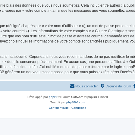
 le biais des données que vous nous soumettez. Cela inclut, entre autres : la publ
gné ci-après par « votre compte »), ainsi que les messages que vous soumettez apr
ue (désigné ci-après par « votre nom d’utilisateur »), un mot de passe personnel ut
 « votre courriel »). Les informations de votre compte sur « Guitare Classique » son
tre que vos nom d’utilisateur, mot de passe et adresse courriel demandée lors de l’
ouvez choisir quelles informations de votre compte sont affichées publiquement. Vo
rantir sa sécurité. Cependant, nous vous recommandons de ne pas réutiliser le mêm
illez donc le conserver précieusement. En aucun cas, une personne affiliée à « Guit
iliser la fonctionnalité « J’ai oublié mon mot de passe » fournie par le logiciel
l phpBB générera un nouveau mot de passe pour que vous puissiez récupérer l’accès à
Nous contacter
L’équipe du forum
Développé par
phpBB
® Forum Software © phpBB Limited
Traduit par
phpBB-fr.com
Confidentialité
|
Conditions