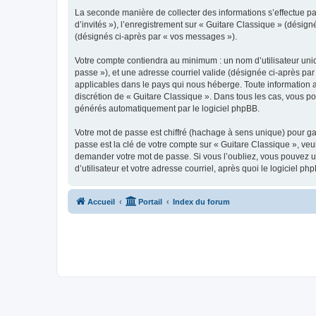
La seconde manière de collecter des informations s’effectue par
d’invités »), l’enregistrement sur « Guitare Classique » (dési
(désignés ci-après par « vos messages »).
Votre compte contiendra au minimum : un nom d’utilisateur uniq
passe »), et une adresse courriel valide (désignée ci-après par
applicables dans le pays qui nous héberge. Toute information au
discrétion de « Guitare Classique ». Dans tous les cas, vous p
générés automatiquement par le logiciel phpBB.
Votre mot de passe est chiffré (hachage à sens unique) pour ga
passe est la clé de votre compte sur « Guitare Classique », veu
demander votre mot de passe. Si vous l’oubliez, vous pouvez ut
d’utilisateur et votre adresse courriel, après quoi le logicie
Accueil
Portail
Index du forum