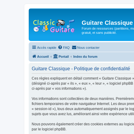
Guitare Classique
Forum de ressources (partitions, mu
gratuit, et sans publicité.
Accès rapide
FAQ
Nous contacter
Accueil
Portail
Index du forum
Guitare Classique - Politique de confidentialité
Ces règles expliquent en détail comment « Guitare Classique » et
(désigné ci-après par « ils », « eux », « leur », « logiciel php
ci-après par « vos informations »).
Vos informations sont collectées de deux manières. Premièrement
fichiers temporaires de votre navigateur Internet. Les deux prem
« session-id »), tous deux automatiquement assignés par le logi
sujets que vous avez lus, améliorant ainsi votre expérience utili
Nous pouvons également créer des cookies externes au logicie
par le logiciel phpBB.