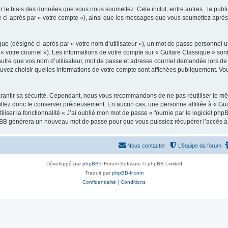
 le biais des données que vous nous soumettez. Cela inclut, entre autres : la publ
gné ci-après par « votre compte »), ainsi que les messages que vous soumettez apr
ue (désigné ci-après par « votre nom d’utilisateur »), un mot de passe personnel ut
 « votre courriel »). Les informations de votre compte sur « Guitare Classique » son
tre que vos nom d’utilisateur, mot de passe et adresse courriel demandée lors de l’
ouvez choisir quelles informations de votre compte sont affichées publiquement. Vo
rantir sa sécurité. Cependant, nous vous recommandons de ne pas réutiliser le mêm
illez donc le conserver précieusement. En aucun cas, une personne affiliée à « Guit
iliser la fonctionnalité « J’ai oublié mon mot de passe » fournie par le logiciel
l phpBB générera un nouveau mot de passe pour que vous puissiez récupérer l’accès à
Nous contacter
L’équipe du forum
Développé par
phpBB
® Forum Software © phpBB Limited
Traduit par
phpBB-fr.com
Confidentialité
|
Conditions