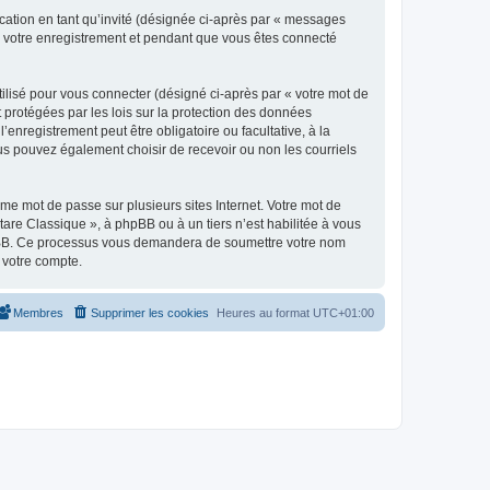
ication en tant qu’invité (désignée ci-après par « messages
ès votre enregistrement et pendant que vous êtes connecté
ilisé pour vous connecter (désigné ci-après par « votre mot de
t protégées par les lois sur la protection des données
enregistrement peut être obligatoire ou facultative, à la
us pouvez également choisir de recevoir ou non les courriels
e mot de passe sur plusieurs sites Internet. Votre mot de
are Classique », à phpBB ou à un tiers n’est habilitée à vous
 phpBB. Ce processus vous demandera de soumettre votre nom
 votre compte.
Membres
Supprimer les cookies
Heures au format
UTC+01:00