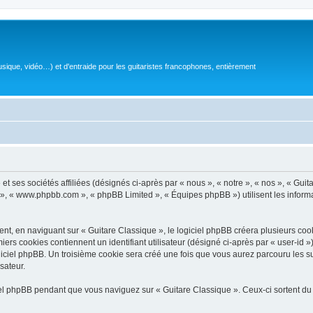
sique, vidéo…) et d'entraide pour les guitaristes francophones, entièrement
 ses sociétés affiliées (désignés ci-après par « nous », « notre », « nos », « Guit
BB », « www.phpbb.com », « phpBB Limited », « Équipes phpBB ») utilisent les informat
, en naviguant sur « Guitare Classique », le logiciel phpBB créera plusieurs cookie
iers cookies contiennent un identifiant utilisateur (désigné ci-après par « user-id 
ciel phpBB. Un troisième cookie sera créé une fois que vous aurez parcouru les suj
sateur.
l phpBB pendant que vous naviguez sur « Guitare Classique ». Ceux-ci sortent du