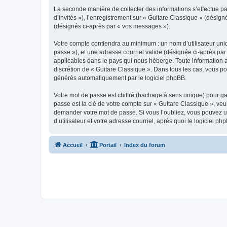
La seconde manière de collecter des informations s’effectue par
d’invités »), l’enregistrement sur « Guitare Classique » (dési
(désignés ci-après par « vos messages »).
Votre compte contiendra au minimum : un nom d’utilisateur uniq
passe »), et une adresse courriel valide (désignée ci-après par
applicables dans le pays qui nous héberge. Toute information au
discrétion de « Guitare Classique ». Dans tous les cas, vous p
générés automatiquement par le logiciel phpBB.
Votre mot de passe est chiffré (hachage à sens unique) pour ga
passe est la clé de votre compte sur « Guitare Classique », veu
demander votre mot de passe. Si vous l’oubliez, vous pouvez ut
d’utilisateur et votre adresse courriel, après quoi le logicie
Accueil
Portail
Index du forum