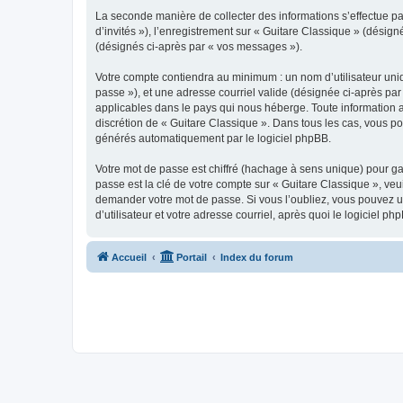
La seconde manière de collecter des informations s’effectue par
d’invités »), l’enregistrement sur « Guitare Classique » (dési
(désignés ci-après par « vos messages »).
Votre compte contiendra au minimum : un nom d’utilisateur uniq
passe »), et une adresse courriel valide (désignée ci-après par
applicables dans le pays qui nous héberge. Toute information au
discrétion de « Guitare Classique ». Dans tous les cas, vous p
générés automatiquement par le logiciel phpBB.
Votre mot de passe est chiffré (hachage à sens unique) pour ga
passe est la clé de votre compte sur « Guitare Classique », veu
demander votre mot de passe. Si vous l’oubliez, vous pouvez ut
d’utilisateur et votre adresse courriel, après quoi le logicie
Accueil
Portail
Index du forum