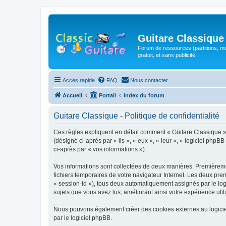
Guitare Classique
Forum de ressources (partitions, mu
gratuit, et sans publicité.
Accès rapide
FAQ
Nous contacter
Accueil
Portail
Index du forum
Guitare Classique - Politique de confidentialité
Ces règles expliquent en détail comment « Guitare Classique » et
(désigné ci-après par « ils », « eux », « leur », « logiciel php
ci-après par « vos informations »).
Vos informations sont collectées de deux manières. Premièrement
fichiers temporaires de votre navigateur Internet. Les deux prem
« session-id »), tous deux automatiquement assignés par le logi
sujets que vous avez lus, améliorant ainsi votre expérience utili
Nous pouvons également créer des cookies externes au logicie
par le logiciel phpBB.