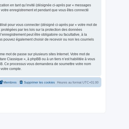
ication en tant qu’invité (désignée ci-après par « messages
ès votre enregistrement et pendant que vous êtes connecté
ilisé pour vous connecter (désigné ci-après par « votre mot de
t protégées par les lois sur la protection des données
enregistrement peut être obligatoire ou facultative, à la
us pouvez également choisir de recevoir ou non les courriels
e mot de passe sur plusieurs sites Internet. Votre mot de
are Classique », à phpBB ou à un tiers n’est habilitée à vous
 phpBB. Ce processus vous demandera de soumettre votre nom
 votre compte.
Membres
Supprimer les cookies
Heures au format
UTC+01:00