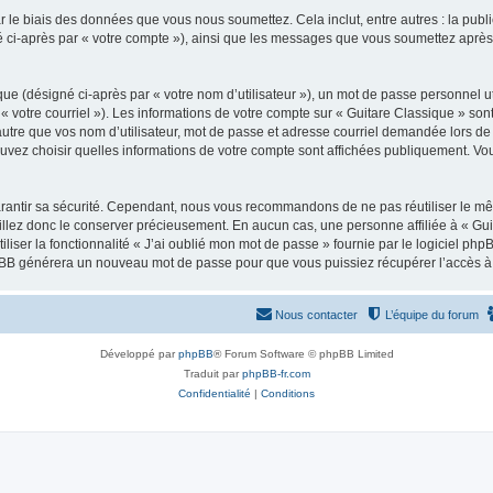
 le biais des données que vous nous soumettez. Cela inclut, entre autres : la publ
gné ci-après par « votre compte »), ainsi que les messages que vous soumettez apr
ue (désigné ci-après par « votre nom d’utilisateur »), un mot de passe personnel ut
 « votre courriel »). Les informations de votre compte sur « Guitare Classique » son
tre que vos nom d’utilisateur, mot de passe et adresse courriel demandée lors de l’
ouvez choisir quelles informations de votre compte sont affichées publiquement. Vo
rantir sa sécurité. Cependant, nous vous recommandons de ne pas réutiliser le mêm
illez donc le conserver précieusement. En aucun cas, une personne affiliée à « Guit
iliser la fonctionnalité « J’ai oublié mon mot de passe » fournie par le logiciel
l phpBB générera un nouveau mot de passe pour que vous puissiez récupérer l’accès à
Nous contacter
L’équipe du forum
Développé par
phpBB
® Forum Software © phpBB Limited
Traduit par
phpBB-fr.com
Confidentialité
|
Conditions