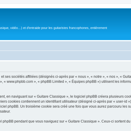
sique, vidéo…) et d'entraide pour les guitaristes francophones, entièrement
 ses sociétés affiliées (désignés ci-après par « nous », « notre », « nos », « Guit
BB », « www.phpbb.com », « phpBB Limited », « Équipes phpBB ») utilisent les informat
, en naviguant sur « Guitare Classique », le logiciel phpBB créera plusieurs cookie
iers cookies contiennent un identifiant utilisateur (désigné ci-après par « user-id 
ciel phpBB. Un troisième cookie sera créé une fois que vous aurez parcouru les suj
sateur.
l phpBB pendant que vous naviguez sur « Guitare Classique ». Ceux-ci sortent du