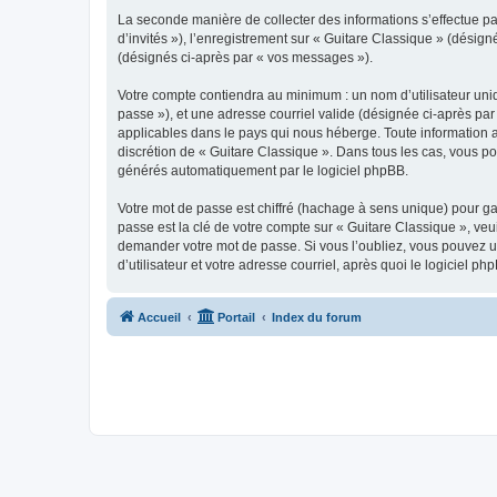
La seconde manière de collecter des informations s’effectue par
d’invités »), l’enregistrement sur « Guitare Classique » (dési
(désignés ci-après par « vos messages »).
Votre compte contiendra au minimum : un nom d’utilisateur uniq
passe »), et une adresse courriel valide (désignée ci-après par
applicables dans le pays qui nous héberge. Toute information au
discrétion de « Guitare Classique ». Dans tous les cas, vous p
générés automatiquement par le logiciel phpBB.
Votre mot de passe est chiffré (hachage à sens unique) pour ga
passe est la clé de votre compte sur « Guitare Classique », veu
demander votre mot de passe. Si vous l’oubliez, vous pouvez ut
d’utilisateur et votre adresse courriel, après quoi le logicie
Accueil
Portail
Index du forum