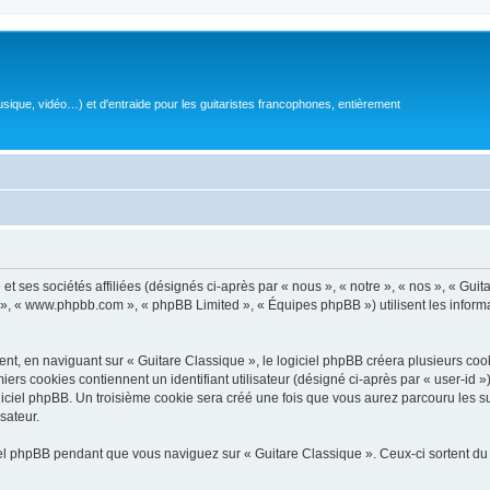
sique, vidéo…) et d'entraide pour les guitaristes francophones, entièrement
 ses sociétés affiliées (désignés ci-après par « nous », « notre », « nos », « Guit
BB », « www.phpbb.com », « phpBB Limited », « Équipes phpBB ») utilisent les informat
, en naviguant sur « Guitare Classique », le logiciel phpBB créera plusieurs cookie
iers cookies contiennent un identifiant utilisateur (désigné ci-après par « user-id 
ciel phpBB. Un troisième cookie sera créé une fois que vous aurez parcouru les suj
sateur.
l phpBB pendant que vous naviguez sur « Guitare Classique ». Ceux-ci sortent du