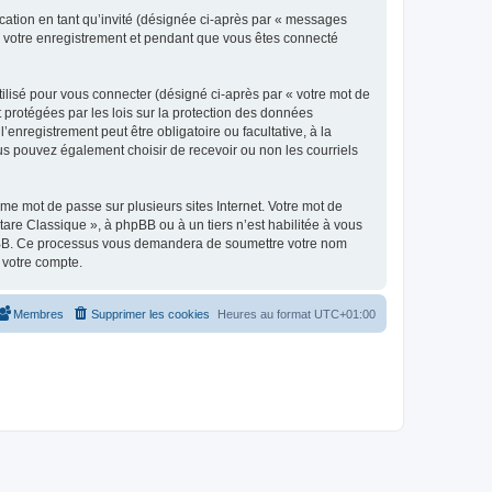
ication en tant qu’invité (désignée ci-après par « messages
ès votre enregistrement et pendant que vous êtes connecté
ilisé pour vous connecter (désigné ci-après par « votre mot de
t protégées par les lois sur la protection des données
enregistrement peut être obligatoire ou facultative, à la
us pouvez également choisir de recevoir ou non les courriels
e mot de passe sur plusieurs sites Internet. Votre mot de
are Classique », à phpBB ou à un tiers n’est habilitée à vous
 phpBB. Ce processus vous demandera de soumettre votre nom
 votre compte.
Membres
Supprimer les cookies
Heures au format
UTC+01:00