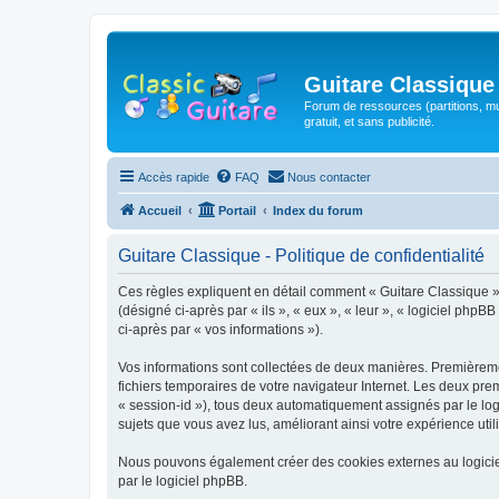
Guitare Classique
Forum de ressources (partitions, mu
gratuit, et sans publicité.
Accès rapide
FAQ
Nous contacter
Accueil
Portail
Index du forum
Guitare Classique - Politique de confidentialité
Ces règles expliquent en détail comment « Guitare Classique » et
(désigné ci-après par « ils », « eux », « leur », « logiciel php
ci-après par « vos informations »).
Vos informations sont collectées de deux manières. Premièrement
fichiers temporaires de votre navigateur Internet. Les deux prem
« session-id »), tous deux automatiquement assignés par le logi
sujets que vous avez lus, améliorant ainsi votre expérience utili
Nous pouvons également créer des cookies externes au logicie
par le logiciel phpBB.