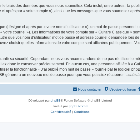
 le biais des données que vous nous soumettez. Cela inclut, entre autres : la publ
gné ci-après par « votre compte »), ainsi que les messages que vous soumettez apr
ue (désigné ci-après par « votre nom d’utilisateur »), un mot de passe personnel ut
 « votre courriel »). Les informations de votre compte sur « Guitare Classique » son
tre que vos nom d’utilisateur, mot de passe et adresse courriel demandée lors de l’
ouvez choisir quelles informations de votre compte sont affichées publiquement. Vo
rantir sa sécurité. Cependant, nous vous recommandons de ne pas réutiliser le mêm
illez donc le conserver précieusement. En aucun cas, une personne affiliée à « Guit
iliser la fonctionnalité « J’ai oublié mon mot de passe » fournie par le logiciel
l phpBB générera un nouveau mot de passe pour que vous puissiez récupérer l’accès à
Nous contacter
L’équipe du forum
Développé par
phpBB
® Forum Software © phpBB Limited
Traduit par
phpBB-fr.com
Confidentialité
|
Conditions